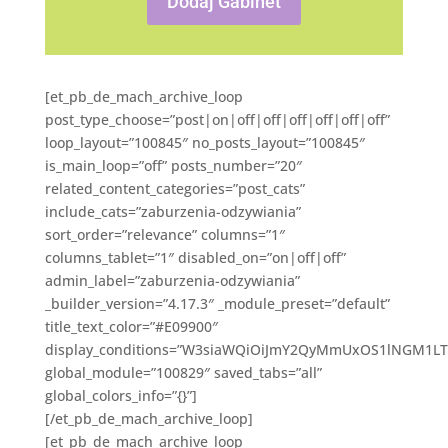
Dodaj Gabinet
[et_pb_de_mach_archive_loop
post_type_choose=”post|on|off|off|off|off|off|off”
loop_layout=”100845″ no_posts_layout=”100845″
is_main_loop=”off” posts_number=”20″
related_content_categories=”post_cats”
include_cats=”zaburzenia-odzywiania”
sort_order=”relevance” columns=”1″
columns_tablet=”1″ disabled_on=”on|off|off”
admin_label=”zaburzenia-odzywiania”
_builder_version=”4.17.3″ _module_preset=”default”
title_text_color=”#E09900″
display_conditions=”W3siaWQiOiJmY2QyMmUxOS1lNGM1LTQ
global_module=”100829″ saved_tabs=”all”
global_colors_info=”{}”]
[/et_pb_de_mach_archive_loop]
[et_pb_de_mach_archive_loop