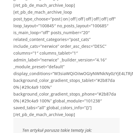
[/et_pb_de_mach_archive_loop]
[et_pb_de_mach_archive_loop
post_type_choose=”post|on|off|off|off|off|off|off”
loop_layout=”100845″ no_posts_layout=”100685″
is_main_loop=”off” posts_number=”20″
related_content_categories=”post_cats”
include_cats=”nerwice” order_asc_desc=”DESC”
columns=”1″ columns_tablet=”1″
admin_label=”nerwice” _builder_version=”4.16″
_module_preset=”default”
display_conditions=”W3siaWQiOiIwOGIyNWNkNy0zYjE4LTR
background_color_gradient_stops_tablet=”#2b87da
0%|#29c4a9 100%”
background_color_gradient_stops_phone=”#2b87da
0%|#29c4a9 100%” global_module=”101238″
saved_tabs=”all” global_colors_info=”{}”]
[/et_pb_de_mach_archive_loop]
Ten artykuł porusza takie tematy jak: