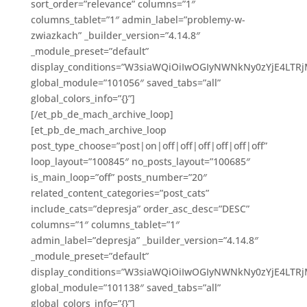
sort_order=”relevance” columns=”1″
columns_tablet=”1″ admin_label=”problemy-w-
zwiazkach” _builder_version=”4.14.8″
_module_preset=”default”
display_conditions=”W3siaWQiOiIwOGIyNWNkNy0zYjE4LT
global_module=”101056″ saved_tabs=”all”
global_colors_info=”{}”]
[/et_pb_de_mach_archive_loop]
[et_pb_de_mach_archive_loop
post_type_choose=”post|on|off|off|off|off|off|off”
loop_layout=”100845″ no_posts_layout=”100685″
is_main_loop=”off” posts_number=”20″
related_content_categories=”post_cats”
include_cats=”depresja” order_asc_desc=”DESC”
columns=”1″ columns_tablet=”1″
admin_label=”depresja” _builder_version=”4.14.8″
_module_preset=”default”
display_conditions=”W3siaWQiOiIwOGIyNWNkNy0zYjE4LTR
global_module=”101138″ saved_tabs=”all”
global_colors_info=”{}”]