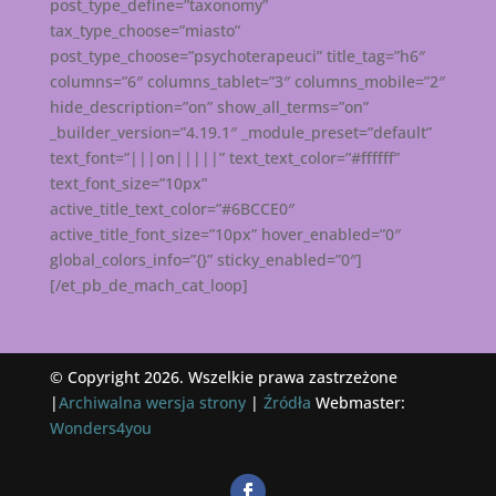
post_type_define=”taxonomy”
tax_type_choose=”miasto”
post_type_choose=”psychoterapeuci” title_tag=”h6″
columns=”6″ columns_tablet=”3″ columns_mobile=”2″
hide_description=”on” show_all_terms=”on”
_builder_version=”4.19.1″ _module_preset=”default”
text_font=”|||on|||||” text_text_color=”#ffffff”
text_font_size=”10px”
active_title_text_color=”#6BCCE0″
active_title_font_size=”10px” hover_enabled=”0″
global_colors_info=”{}” sticky_enabled=”0″]
[/et_pb_de_mach_cat_loop]
© Copyright 2026. Wszelkie prawa zastrzeżone
|
Archiwalna wersja strony
|
Źródła
Webmaster:
Wonders4you