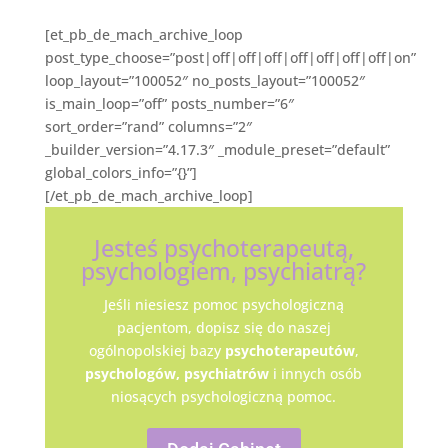
[et_pb_de_mach_archive_loop
post_type_choose=”post|off|off|off|off|off|off|off|on”
loop_layout=”100052″ no_posts_layout=”100052″
is_main_loop=”off” posts_number=”6″
sort_order=”rand” columns=”2″
_builder_version=”4.17.3″ _module_preset=”default”
global_colors_info=”{}”]
[/et_pb_de_mach_archive_loop]
Jesteś psychoterapeutą,
psychologiem, psychiatrą?
Jeśli niesiesz pomoc psychologiczną
pacjentom, dopisz się do naszej
ogólnopolskiej bazy
psychoterapeutów
,
psychologów,
psychiatrów
i innych osób
niosących psychologiczną pomoc.