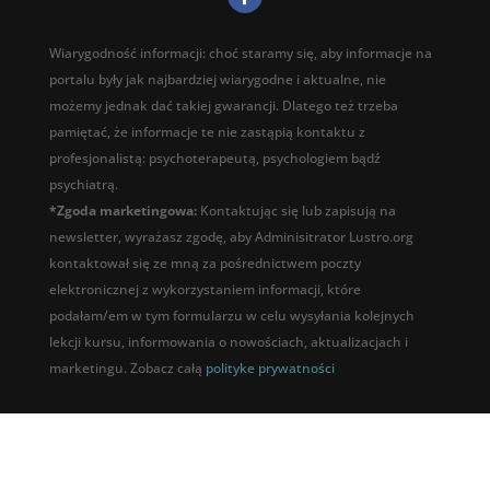
Wiarygodność informacji: choć staramy się, aby informacje na
portalu były jak najbardziej wiarygodne i aktualne, nie
możemy jednak dać takiej gwarancji. Dlatego też trzeba
pamiętać, że informacje te nie zastąpią kontaktu z
profesjonalistą: psychoterapeutą, psychologiem bądź
psychiatrą.
*Zgoda marketingowa:
Kontaktując się lub zapisują na
newsletter, wyrażasz zgodę, aby Adminisitrator Lustro.org
kontaktował się ze mną za pośrednictwem poczty
elektronicznej z wykorzystaniem informacji, które
podałam/em w tym formularzu w celu wysyłania kolejnych
lekcji kursu, informowania o nowościach, aktualizacjach i
marketingu. Zobacz całą
polityke prywatności