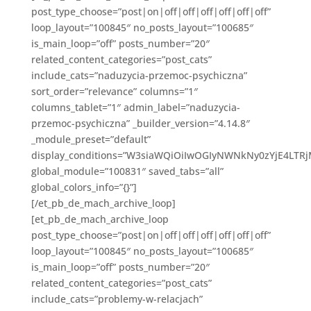
post_type_choose=”post|on|off|off|off|off|off|off”
loop_layout=”100845″ no_posts_layout=”100685″
is_main_loop=”off” posts_number=”20″
related_content_categories=”post_cats”
include_cats=”naduzycia-przemoc-psychiczna”
sort_order=”relevance” columns=”1″
columns_tablet=”1″ admin_label=”naduzycia-
przemoc-psychiczna” _builder_version=”4.14.8″
_module_preset=”default”
display_conditions=”W3siaWQiOiIwOGIyNWNkNy0zYjE4LT
global_module=”100831″ saved_tabs=”all”
global_colors_info=”{}”]
[/et_pb_de_mach_archive_loop]
[et_pb_de_mach_archive_loop
post_type_choose=”post|on|off|off|off|off|off|off”
loop_layout=”100845″ no_posts_layout=”100685″
is_main_loop=”off” posts_number=”20″
related_content_categories=”post_cats”
include_cats=”problemy-w-relacjach”