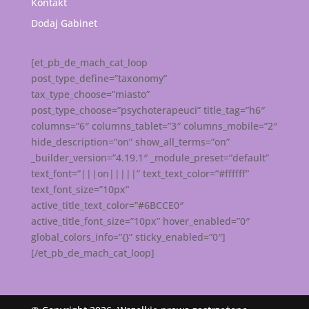
Kontakt
Dodaj Gabinet
[et_pb_de_mach_cat_loop
post_type_define=”taxonomy”
tax_type_choose=”miasto”
post_type_choose=”psychoterapeuci” title_tag=”h6″
columns=”6″ columns_tablet=”3″ columns_mobile=”2″
hide_description=”on” show_all_terms=”on”
_builder_version=”4.19.1″ _module_preset=”default”
text_font=”|||on|||||” text_text_color=”#ffffff”
text_font_size=”10px”
active_title_text_color=”#6BCCE0″
active_title_font_size=”10px” hover_enabled=”0″
global_colors_info=”{}” sticky_enabled=”0″]
[/et_pb_de_mach_cat_loop]