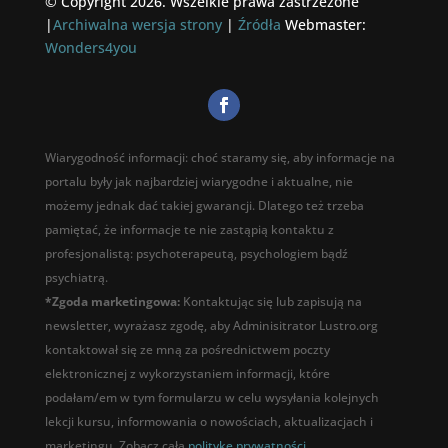
© Copyright 2026. Wszelkie prawa zastrzeżone
|
Archiwalna wersja strony
|
Źródła
Webmaster:
Wonders4you
Wiarygodność informacji: choć staramy się, aby informacje na
portalu były jak najbardziej wiarygodne i aktualne, nie
możemy jednak dać takiej gwarancji. Dlatego też trzeba
pamiętać, że informacje te nie zastąpią kontaktu z
profesjonalistą: psychoterapeutą, psychologiem bądź
psychiatrą.
*Zgoda marketingowa:
Kontaktując się lub zapisują na
newsletter, wyrażasz zgodę, aby Adminisitrator Lustro.org
kontaktował się ze mną za pośrednictwem poczty
elektronicznej z wykorzystaniem informacji, które
podałam/em w tym formularzu w celu wysyłania kolejnych
lekcji kursu, informowania o nowościach, aktualizacjach i
marketingu. Zobacz całą
polityke prywatności