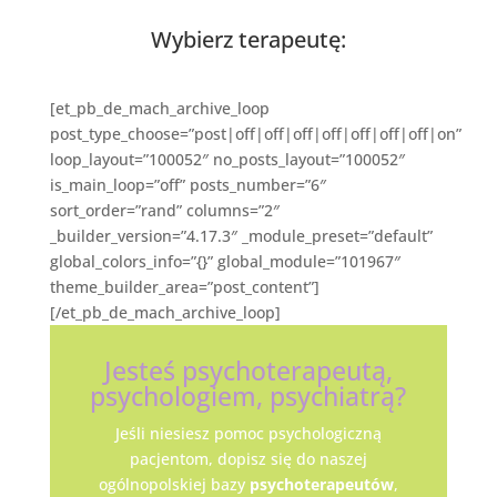
Wybierz terapeutę:
[et_pb_de_mach_archive_loop
post_type_choose=”post|off|off|off|off|off|off|off|on”
loop_layout=”100052″ no_posts_layout=”100052″
is_main_loop=”off” posts_number=”6″
sort_order=”rand” columns=”2″
_builder_version=”4.17.3″ _module_preset=”default”
global_colors_info=”{}” global_module=”101967″
theme_builder_area=”post_content”]
[/et_pb_de_mach_archive_loop]
Jesteś psychoterapeutą,
psychologiem, psychiatrą?
Jeśli niesiesz pomoc psychologiczną
pacjentom, dopisz się do naszej
ogólnopolskiej bazy
psychoterapeutów
,