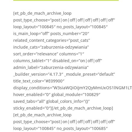
[et_pb_de_mach_archive_loop
post_type_choose=”post|on|off|off|off|off|off|off”
loop_layout=”100845″ no_posts_layout=”100845″
is_main_loop=”off” posts_number=”20″
related_content_categories=”post_cats”
include_cats=”zaburzenia-odzywiania”
sort_order=”relevance” columns=”1″
columns_tablet=”1″ disabled_on=”on|off|off”
admin_label=”zaburzenia-odzywiania”
_builder_version=”4.17.3″ _module_preset=”default”
title_text_color=”#E09900″
display_conditions=”W3siaWQiOiJmY2QyMmUxOS1lNGM1LTQ
hover_enabled=”0″ global_module=”100829″
saved_tabs=”all” global_colors_info=”{}”
sticky_enabled=”0″][/et_pb_de_mach_archive_loop]
[et_pb_de_mach_archive_loop
post_type_choose=”post|on|off|off|off|off|off|off”
loop_layout=”100845″ no_posts_layout=”100685″