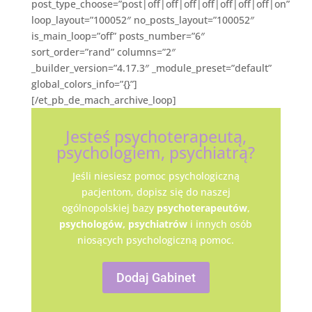
post_type_choose=”post|off|off|off|off|off|off|off|on”
loop_layout=”100052″ no_posts_layout=”100052″
is_main_loop=”off” posts_number=”6″
sort_order=”rand” columns=”2″
_builder_version=”4.17.3″ _module_preset=”default”
global_colors_info=”{}”]
[/et_pb_de_mach_archive_loop]
Jesteś psychoterapeutą,
psychologiem, psychiatrą?
Jeśli niesiesz pomoc psychologiczną
pacjentom, dopisz się do naszej
ogólnopolskiej bazy
psychoterapeutów
,
psychologów,
psychiatrów
i innych osób
niosących psychologiczną pomoc.
Dodaj Gabinet