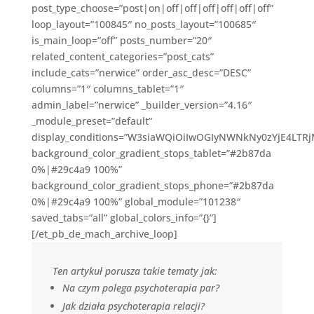
post_type_choose=”post|on|off|off|off|off|off|off”
loop_layout=”100845″ no_posts_layout=”100685″
is_main_loop=”off” posts_number=”20″
related_content_categories=”post_cats”
include_cats=”nerwice” order_asc_desc=”DESC”
columns=”1″ columns_tablet=”1″
admin_label=”nerwice” _builder_version=”4.16″
_module_preset=”default”
display_conditions=”W3siaWQiOiIwOGIyNWNkNy0zYjE4LTR
background_color_gradient_stops_tablet=”#2b87da
0%|#29c4a9 100%”
background_color_gradient_stops_phone=”#2b87da
0%|#29c4a9 100%” global_module=”101238″
saved_tabs=”all” global_colors_info=”{}”]
[/et_pb_de_mach_archive_loop]
Ten artykuł porusza takie tematy jak:
Na czym polega psychoterapia par?
Jak działa psychoterapia relacji?