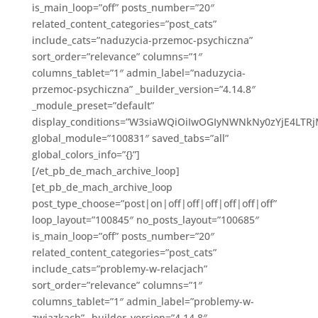
is_main_loop=”off” posts_number=”20″
related_content_categories=”post_cats”
include_cats=”naduzycia-przemoc-psychiczna”
sort_order=”relevance” columns=”1″
columns_tablet=”1″ admin_label=”naduzycia-
przemoc-psychiczna” _builder_version=”4.14.8″
_module_preset=”default”
display_conditions=”W3siaWQiOiIwOGIyNWNkNy0zYjE4LT
global_module=”100831″ saved_tabs=”all”
global_colors_info=”{}”]
[/et_pb_de_mach_archive_loop]
[et_pb_de_mach_archive_loop
post_type_choose=”post|on|off|off|off|off|off|off”
loop_layout=”100845″ no_posts_layout=”100685″
is_main_loop=”off” posts_number=”20″
related_content_categories=”post_cats”
include_cats=”problemy-w-relacjach”
sort_order=”relevance” columns=”1″
columns_tablet=”1″ admin_label=”problemy-w-
zwiazkach” _builder_version=”4.14.8″