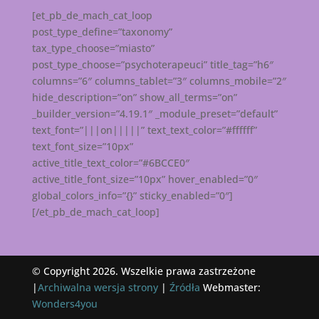
[et_pb_de_mach_cat_loop
post_type_define=”taxonomy”
tax_type_choose=”miasto”
post_type_choose=”psychoterapeuci” title_tag=”h6″
columns=”6″ columns_tablet=”3″ columns_mobile=”2″
hide_description=”on” show_all_terms=”on”
_builder_version=”4.19.1″ _module_preset=”default”
text_font=”|||on|||||” text_text_color=”#ffffff”
text_font_size=”10px”
active_title_text_color=”#6BCCE0″
active_title_font_size=”10px” hover_enabled=”0″
global_colors_info=”{}” sticky_enabled=”0″]
[/et_pb_de_mach_cat_loop]
© Copyright 2026. Wszelkie prawa zastrzeżone
|
Archiwalna wersja strony
|
Źródła
Webmaster:
Wonders4you