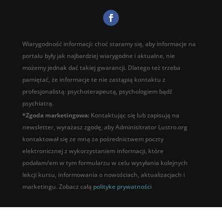
Wiarygodność informacji: choć staramy się, aby informacje na
portalu były jak najbardziej wiarygodne i aktualne, nie
możemy jednak dać takiej gwarancji. Dlatego też trzeba
pamiętać, że informacje te nie zastąpią kontaktu z
profesjonalistą: psychoterapeutą, psychologiem bądź
psychiatrą.
*Zgoda marketingowa:
Kontaktując się lub zapisują na
newsletter, wyrażasz zgodę, aby Adminisitrator Lustro.org
kontaktował się ze mną za pośrednictwem poczty
elektronicznej z wykorzystaniem informacji, które
podałam/em w tym formularzu w celu wysyłania kolejnych
lekcji kursu, informowania o nowościach, aktualizacjach i
marketingu. Zobacz całą
polityke prywatności