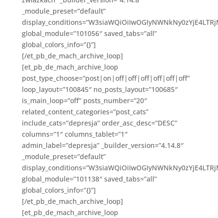
_module_preset=”default”
display_conditions=”W3siaWQiOiIwOGIyNWNkNy0zYjE4LT
global_module=”101056″ saved_tabs=”all”
global_colors_info=”{}”]
[/et_pb_de_mach_archive_loop]
[et_pb_de_mach_archive_loop
post_type_choose=”post|on|off|off|off|off|off|off”
loop_layout=”100845″ no_posts_layout=”100685″
is_main_loop=”off” posts_number=”20″
related_content_categories=”post_cats”
include_cats=”depresja” order_asc_desc=”DESC”
columns=”1″ columns_tablet=”1″
admin_label=”depresja” _builder_version=”4.14.8″
_module_preset=”default”
display_conditions=”W3siaWQiOiIwOGIyNWNkNy0zYjE4LTR
global_module=”101138″ saved_tabs=”all”
global_colors_info=”{}”]
[/et_pb_de_mach_archive_loop]
[et_pb_de_mach_archive_loop