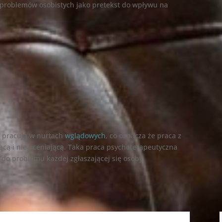
ub problemów osobistych jako pretekst do wpływu na
e
pracują w nurtach
wglądowych
, co oznacza że praca z
ącą i nie oceniającą. Taka praca psychoterapeutyczna
do problemu każdej zgłaszającej się osoby.