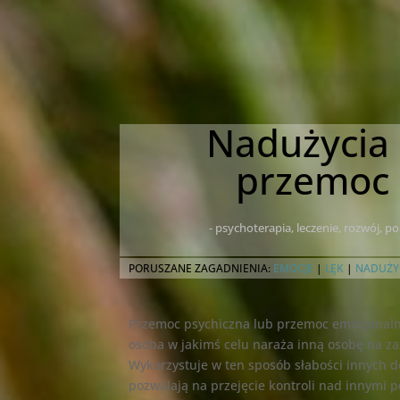
Nadużycia
przemoc
- psychoterapia, leczenie, rozwój, 
PORUSZANE ZAGADNIENIA:
EMOCJE
|
LĘK
|
NADUŻY
Przemoc psychiczna lub przemoc emocjonalna
osoba w jakimś celu naraża inną osobę na z
Wykorzystuje w ten sposób słabości innych d
pozwalają na przejęcie kontroli nad innymi 