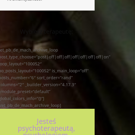
Wybierz terapeutę:
[et_pb_de_mach_archive_loop
post_type_choose=”post|off|off|off|off|off|off|off|on”
loop_layout=”100052″
no_posts_layout=”100052″ is_main_loop=”off”
posts_number=”6″ sort_order=”rand”
columns=”2″ _builder_version=”4.17.3″
_module_preset=”default”
global_colors_info=”{}”]
[/et_pb_de_mach_archive_loop]
Jesteś
psychoterapeutą,