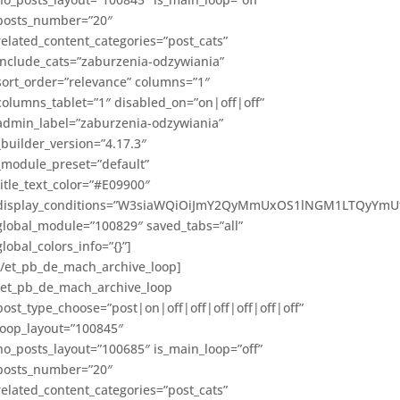
posts_number=”20″
related_content_categories=”post_cats”
include_cats=”zaburzenia-odzywiania”
sort_order=”relevance” columns=”1″
columns_tablet=”1″ disabled_on=”on|off|off”
admin_label=”zaburzenia-odzywiania”
_builder_version=”4.17.3″
_module_preset=”default”
title_text_color=”#E09900″
display_conditions=”W3siaWQiOiJmY2QyMmUxOS1lNGM1LTQyYmUtO
global_module=”100829″ saved_tabs=”all”
global_colors_info=”{}”]
[/et_pb_de_mach_archive_loop]
[et_pb_de_mach_archive_loop
post_type_choose=”post|on|off|off|off|off|off|off”
loop_layout=”100845″
no_posts_layout=”100685″ is_main_loop=”off”
posts_number=”20″
related_content_categories=”post_cats”