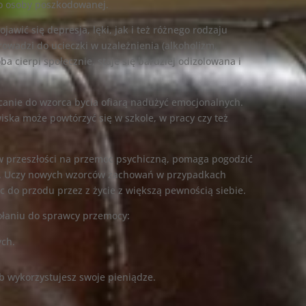
go osoby poszkodowanej.
awić się depresja, lęki, jak i też różnego rodzaju
rowadzi do ucieczki w uzależnienia (alkoholizm,
ba cierpi społecznie, staje się bardziej odizolowana i
nie do wzorca bycia ofiarą nadużyć emocjonalnych.
iska może powtórzyć się w szkole, w pracy czy też
 w przeszłości na przemoc psychiczną, pomaga pogodzić
zy. Uczy nowych wzorców zachowań w przypadkach
śc do przodu przez z życie z większą pewnością siebie.
łaniu do sprawcy przemocy:
ych.
ób wykorzystujesz swoje pieniądze.