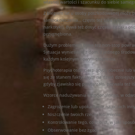
własnej wartości i szacunku do siebie same
Z biegiem lat u osoby poszkodowanej może poj
samookoleczenia… często też taka sytuacja p
narkotyki). Bywa też dosyć często, że taka oso
przygnębiona.
Dużym problemem bywa też non-stop powraca
Sytuacja wyniesiona z dom, z jednego środow
każdym kolejnym nowym otoczeniu.
Psychoterapia osób cierpiących obecnie lub
się ze stanem faktycznym na dzień dzisiejs
gdyby zjawisko się powtarzało, pozwala też i
Wzorce nadużywania emocjonalnego, w odwo
Zagrożenie lub upokarzanie na oczach inn
Niszczenie twoich rzeczy lub mienia.
Kontrolowanie tego, co robisz, w jaki spos
Obserwowanie bez zgody.