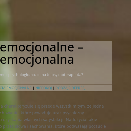
 emocjonalne –
 emocjonalna
pomoc psychologiczna, co na to psychoterapeuta?
CIA EMOCJONALNE
|
NIEPOKÓJ
|
RODZAJE DEPRESJI
 charakteryzuje się przede wszystkim tym, że jedna
achowanie, które powoduje uraz psychiczny.
o uzyskania własnych satysfakcji. Nadużycia takie
po przez słowa i zachowania, które podważają poczucie