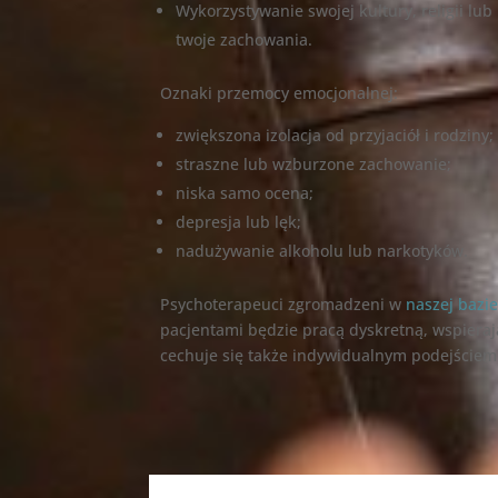
Wykorzystywanie swojej kultury, religii l
twoje zachowania.
Oznaki przemocy emocjonalnej:
zwiększona izolacja od przyjaciół i rodziny;
straszne lub wzburzone zachowanie;
niska samo ocena;
depresja lub lęk;
nadużywanie alkoholu lub narkotyków.
Psychoterapeuci zgromadzeni w
naszej bazi
pacjentami będzie pracą dyskretną, wspieraj
cechuje się także indywidualnym podejściem 