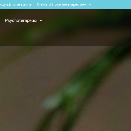
rzyjaźnione strony
Oferta dla psychoterapeutów
Psychoterapeuci