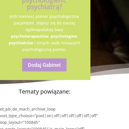
psychologiem,
psychiatrą?
Jeśli niesiesz pomoc psychologiczną
pacjentom, dopisz się do naszej
ogólnopolskiej bazy
psychoterapeutów
,
psychologów,
psychiatrów
i innych osób niosących
psychologiczną pomoc.
Dodaj Gabinet
Tematy powiązane:
[et_pb_de_mach_archive_loop
post_type_choose=”post|on|off|off|off|off|off|off”
loop_layout=”100845″
no_posts_layout=”100845″ is_main_loop=”off”