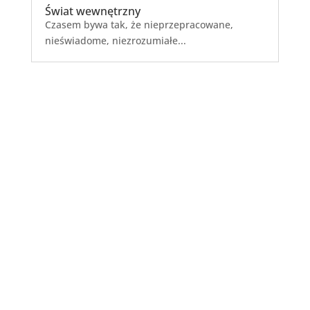
Świat wewnętrzny
Czasem bywa tak, że nieprzepracowane,
nieświadome, niezrozumiałe...
Choroby Psychosomatyczne
Warstwa wierzchnia to rzeczy o których
chcemy rozmawiać, z którymi...