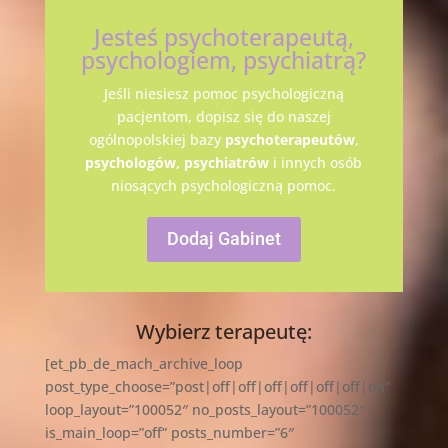
Jesteś psychoterapeutą,
psychologiem, psychiatrą?
Jeśli niesiesz pomoc psychologiczną
pacjentom, dopisz się do naszej
ogólnopolskiej bazy
psychoterapeutów
,
psychologów,
psychiatrów
i innych osób
niosących psychologiczną pomoc.
Dodaj Gabinet
Wybierz terapeutę:
[et_pb_de_mach_archive_loop
post_type_choose=”post|off|off|off|off|off|off|on”
loop_layout=”100052″ no_posts_layout=”100052″
is_main_loop=”off” posts_number=”6″