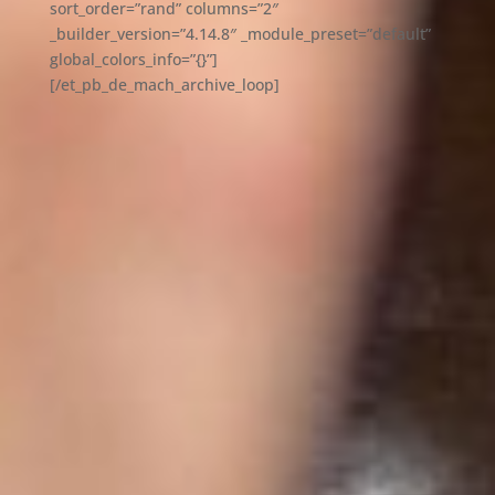
sort_order=”rand” columns=”2″
_builder_version=”4.14.8″ _module_preset=”default”
global_colors_info=”{}”]
[/et_pb_de_mach_archive_loop]