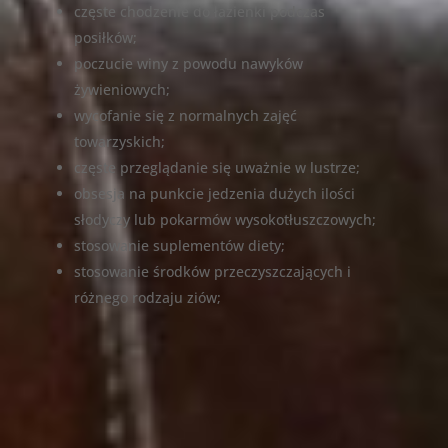
częste chodzenie do łazienki podczas
posiłków;
poczucie winy z powodu nawyków
żywieniowych;
wycofanie się z normalnych zajęć
towarzyskich;
częste przeglądanie się uważnie w lustrze;
obsesja na punkcie jedzenia dużych ilości
słodyczy lub pokarmów wysokotłuszczowych;
stosowanie suplementów diety;
stosowanie środków przeczyszczających i
różnego rodzaju ziów;