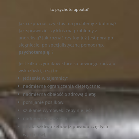
to psychoterapeuta?
Jak rozpoznać czy ktoś ma problemy z bulimią?
Jak sprawdzić czy ktoś ma problemy z
anoreksią? Jak roznać czy top już jest pora po
sięgniecie, po specjalistyczną pomoc (np.
psychoterapię
) ?
Jest kilka czynników które sa pewnego rodzaju
wskazówki, a są to:
Jedzenie w tajemnicy;
nadmierne ograniczenia dietetyczne;
nadmierna dbałość o zdrową dietę;
pomijanie posiłków;
szukanie wymówek, żeby nie jeść;
nadmierne ćwiczenia;
utrata szkliwa zębów (z powodu częstych
wymiotów);