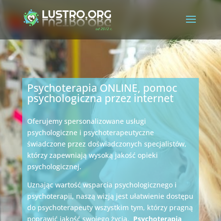
Psychoterapia ONLINE, pomoc
psychologiczna przez internet
Oferujemy spersonalizowane usługi
psychologiczne i psychoterapeutyczne
świadczone przez doświadczonych specjalistów,
którzy zapewniają wysoką jakość opieki
psychologicznej.
Uznając wartość wsparcia psychologicznego i
psychoterapii, naszą wizją jest ułatwienie dostępu
do psychoterapeuty wszystkim tym, którzy pragną
poprawić jakość swojego życia.
Psychoterapia