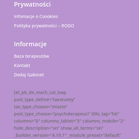
Prywatności
Infomacje o Coookies
Polityka prywatności – RODO
Informacje
Baza terapeutów
Kontakt
Dodaj Gabinet
[et_pb_de_mach_cat_loop
post_type_define=”taxonomy”
tax_type_choose=”miasto”
post_type_choose=”psychoterapeuci” title_tag=”h6″
columns=”6″ columns_tablet=”3″ columns_mobile=”2″
hide_description=”on” show_all_terms=”on”
_builder_version=”4.19.1″ _module_preset=”default”