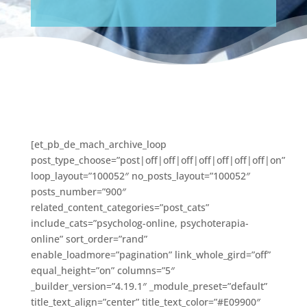
[et_pb_de_mach_archive_loop
post_type_choose=”post|off|off|off|off|off|off|off|on”
loop_layout=”100052″ no_posts_layout=”100052″
posts_number=”900″
related_content_categories=”post_cats”
include_cats=”psycholog-online, psychoterapia-
online” sort_order=”rand”
enable_loadmore=”pagination” link_whole_gird=”off”
equal_height=”on” columns=”5″
_builder_version=”4.19.1″ _module_preset=”default”
title_text_align=”center” title_text_color=”#E09900″