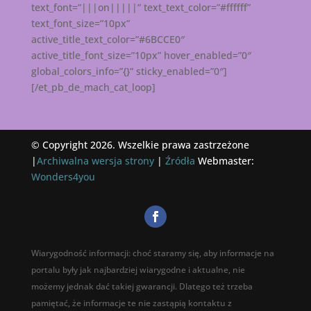
text_font=”|||on|||||” text_text_color=”#ffffff”
text_font_size=”10px”
active_title_text_color=”#6BCCE0″
active_title_font_size=”10px” hover_enabled=”0″
global_colors_info=”{}” sticky_enabled=”0″]
[/et_pb_de_mach_cat_loop]
© Copyright 2026. Wszelkie prawa zastrzeżone
|
Archiwalna wersja strony
|
Źródła
Webmaster:
Wonders4you
Wiarygodność informacji: choć staramy się, aby informacje na
portalu były jak najbardziej wiarygodne i aktualne, nie
możemy jednak dać takiej gwarancji. Dlatego też trzeba
pamiętać, że informacje te nie zastąpią kontaktu z