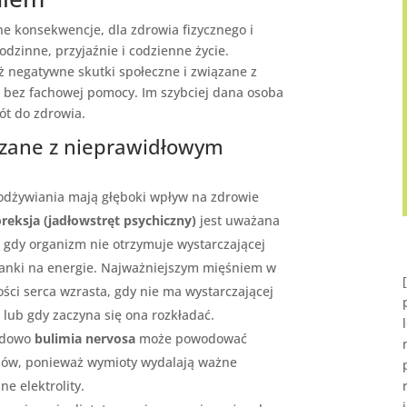
 konsekwencje, dla zdrowia fizycznego i
odzinne, przyjaźnie i codzienne życie.
 negatywne skutki społeczne i związane z
 bez fachowej pomocy. Im szybciej dana osoba
ót do zdrowia.
ązane z nieprawidłowym
odżywiania mają głęboki wpływ na zdrowie
reksja (jadłowstręt psychiczny)
jest uważana
e gdy organizm nie otrzymuje wystarczającej
i tkanki na energie. Najważniejszym mięśniem w
ości serca wzrasta, gdy nie ma wystarczającej
 lub gdy zaczyna się ona rozkładać.
adowo
bulimia nervosa
może powodować
anów, ponieważ wymioty wydalają ważne
ne elektrolity.