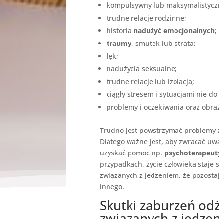
kompulsywny lub maksymalistycz
trudne relacje rodzinne;
historia
nadużyć emocjonalnych
;
traumy
, smutek lub strata;
lęk;
nadużycia seksualne;
trudne relacje lub izolacja;
ciągły stresem i sytuacjami nie do
problemy i oczekiwania oraz obraz
Trudno jest powstrzymać problemy z
Dlatego ważne jest, aby zwracać uwa
uzyskać pomoc np.
psychoterapeut
przypadkach, życie człowieka staje
związanych z jedzeniem, że pozosta
innego.
Skutki zaburzeń od
związanych z jedze