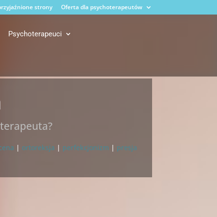
rzyjaźnione strony
Oferta dla psychoterapeutów
Psychoterapeuci
a
oterapeuta?
cena
|
ortoreksja
|
perfekcjonizm
|
presja