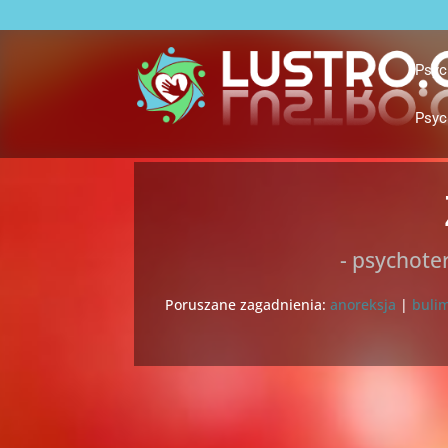
Psyc
Psyc
- psychote
Poruszane zagadnienia:
anoreksja
|
buli