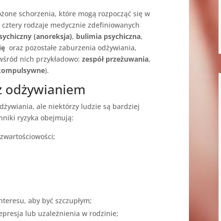
ożone schorzenia, które mogą rozpocząć się w
e
cztery rodzaje medycznie zdefiniowanych
sychiczny (anoreksja)
,
bulimia psychiczna
,
ię
oraz pozostałe zaburzenia odżywiania,
 (wśród nich przykładowo:
zespół przeżuwania
,
 kompulsywne
).
z odżywianiem
żywiania, ale niektórzy ludzie są bardziej
nniki ryzyka obejmują:
zwartościowości;
interesu, aby być szczupłym;
presja lub uzależnienia w rodzinie;