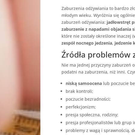
Zaburzenia odżywiania to bardzo zł
młodym wieku. Wyróżnia się ogólni
zaburzeń odżywiania:
jadłowstręt p
zaburzenie z napadami objadania s
które nie zostały określone inaczej
zespół nocnego jedzenia
,
jedzenie
Źródła problemów 
Nie ma jednej przyczyny zaburzeń od
podatni na zaburzenia, niż inni.
Czy
niską samoocena
lub poczucie be
brak kontroli;
poczucie bezradności;
perfekcjonizm;
presja społeczna, rodziny;
presja profesjonalistów lub grup 
problemy z wagą i sprawnością, de