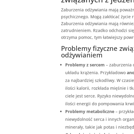
Zaburzenia odżywiania mają poważne
psychicznego.
Mogą zakłócać życie r
Zaburzenia odżywiania mają również
zatrudnieniem.
Rzadko odchodzi się
otrzyma pomoc, tym łatwiejszy powr
Problemy fizyczne zwi
odżywianiem
Problemy z sercem
– zaburzenia 
układu krążenia. Przykładowo
ano
za najbardziej szkodliwy. W czasi
ilości kalorii, rozkłada mięśnie 
ciele jest serce. Ryzyko niewydoln
ilości energii do pompowania krwi
Problemy metaboliczne
– przykł
niewydolność serca i innych org
minerały, takie jak potas i niezbęd