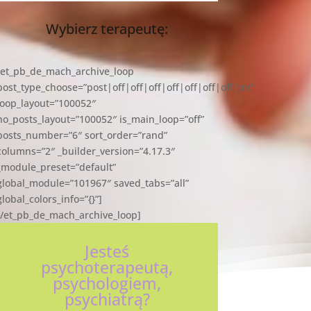
Wybierz terapeutę:
[et_pb_de_mach_archive_loop
post_type_choose=”post|off|off|off|off|off|off|off|on”
loop_layout=”100052″
no_posts_layout=”100052″ is_main_loop=”off”
posts_number=”6″ sort_order=”rand”
columns=”2″ _builder_version=”4.17.3″
_module_preset=”default”
global_module=”101967″ saved_tabs=”all”
global_colors_info=”{}”]
[/et_pb_de_mach_archive_loop]
Jesteś
psychoterapeutą,
psychologiem,
psychiatrą?