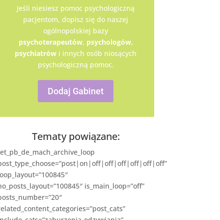
Jeśli niesiesz pomoc psychologiczną
pacjentom, dopisz się do naszej
ogólnopolskiej bazy
psychoterapeutów
,
psychologów,
psychiatrów
i innych osób niosących
psychologiczną pomoc.
Dodaj Gabinet
Tematy powiązane:
[et_pb_de_mach_archive_loop
post_type_choose=”post|on|off|off|off|off|off|off”
loop_layout=”100845″
no_posts_layout=”100845″ is_main_loop=”off”
posts_number=”20″
related_content_categories=”post_cats”
include_cats=”zaburzenia-odzywiania”