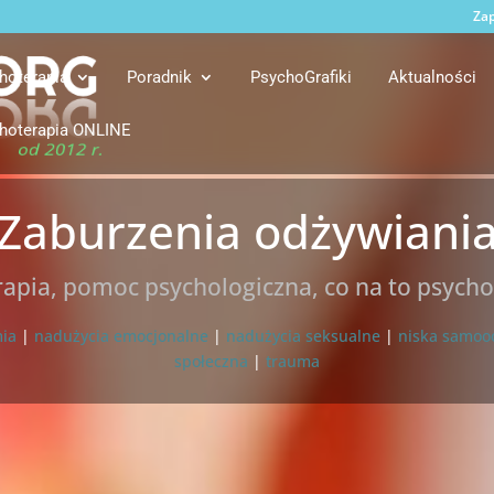
Zap
hoterapia
Poradnik
PsychoGrafiki
Aktualności
hoterapia ONLINE
Zaburzenia odżywiani
rapia, pomoc psychologiczna, co na to psych
mia
|
nadużycia emocjonalne
|
nadużycia seksualne
|
niska samoo
społeczna
|
trauma