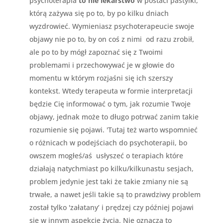
psychoterapia
to nie lekarstwo
w postaci pastylki,
którą zażywa się po to, by po kilku dniach
wyzdrowieć. Wymieniasz psychoterapeucie swoje
objawy nie po to, by on coś z nimi od razu zrobił,
ale po to by mógł zapoznać się z Twoimi
problemami i przechowywać je w głowie do
momentu w którym rozjaśni się ich szerszy
kontekst. Wtedy terapeuta w formie interpretacji
będzie Cię informować o tym, jak rozumie Twoje
objawy, jednak może to długo potrwać zanim takie
rozumienie się pojawi. 'Tutaj też warto wspomnieć
o różnicach w podejściach do psychoterapii, bo
owszem mogłeś/aś usłyszeć o terapiach które
działają natychmiast po kilku/kilkunastu sesjach,
problem jedynie jest taki że takie zmiany nie są
trwałe, a nawet jeśli takie są to prawdziwy problem
został tylko 'załatany’ i prędzej czy później pojawi
się w innym aspekcie życia. Nie oznacza to