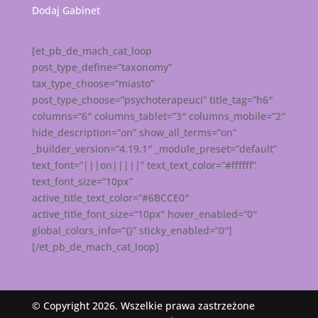
Dodaj Gabinet
[et_pb_de_mach_cat_loop
post_type_define=”taxonomy”
tax_type_choose=”miasto”
post_type_choose=”psychoterapeuci” title_tag=”h6″
columns=”6″ columns_tablet=”3″ columns_mobile=”2″
hide_description=”on” show_all_terms=”on”
_builder_version=”4.19.1″ _module_preset=”default”
text_font=”|||on|||||” text_text_color=”#ffffff”
text_font_size=”10px”
active_title_text_color=”#6BCCE0″
active_title_font_size=”10px” hover_enabled=”0″
global_colors_info=”{}” sticky_enabled=”0″]
[/et_pb_de_mach_cat_loop]
© Copyright 2026. Wszelkie prawa zastrzeżone