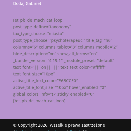
Dodaj Gabinet
[et_pb_de_mach_cat_loop
post_type_define=”taxonomy”
tax_type_choose=”miasto”
post_type_choose=”psychoterapeuci” title_tag=”h6″
columns=”6″ columns_tablet=”3″ columns_mobile=”2″
hide_description=”on” show_all_terms=”on”
_builder_version=”4.19.1″ _module_preset=”default”
text_font=”|||on|||||” text_text_color=”#ffffff”
text_font_size=”10px”
active_title_text_color=”#6BCCE0″
active_title_font_size=”10px” hover_enabled=”0″
global_colors_info=”{}” sticky_enabled=”0″]
[/et_pb_de_mach_cat_loop]
© Copyright 2026. Wszelkie prawa zastrzeżone