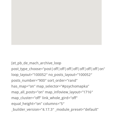
[et_pb_de_mach_archive_loop
post_type_choose=”post|off|off|off|off|off|off|off|on”
loop_layout=”100052″ no_posts_layout=”100052″
posts_number=”900″ sort_order=”rand”
has_map=”on” map_selector=”#psychomapka”
map_all_posts=”on” map_infoview_layout=”1716″
map_cluster=”off” link_whole_gird=”off”
equal_height=”on” columns=”5″
_builder_version=”4.17.3″ _module_preset=”default”