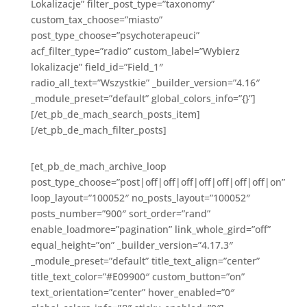
Lokalizacje” filter_post_type=”taxonomy”
custom_tax_choose=”miasto”
post_type_choose=”psychoterapeuci”
acf_filter_type=”radio” custom_label=”Wybierz
lokalizacje” field_id=”Field_1″
radio_all_text=”Wszystkie” _builder_version=”4.16″
_module_preset=”default” global_colors_info=”{}”]
[/et_pb_de_mach_search_posts_item]
[/et_pb_de_mach_filter_posts]
[et_pb_de_mach_archive_loop
post_type_choose=”post|off|off|off|off|off|off|off|on”
loop_layout=”100052″ no_posts_layout=”100052″
posts_number=”900″ sort_order=”rand”
enable_loadmore=”pagination” link_whole_gird=”off”
equal_height=”on” _builder_version=”4.17.3″
_module_preset=”default” title_text_align=”center”
title_text_color=”#E09900″ custom_button=”on”
text_orientation=”center” hover_enabled=”0″