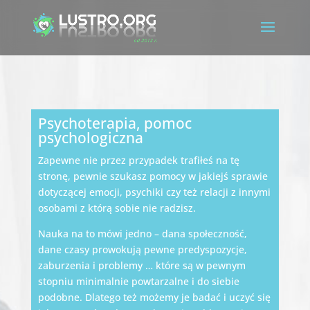
Psychoterapia, pomoc
psychologiczna
Zapewne nie przez przypadek trafiłeś na tę
stronę, pewnie szukasz pomocy w jakiejś sprawie
dotyczącej emocji, psychiki czy też relacji z innymi
osobami z którą sobie nie radzisz.
Nauka na to mówi jedno – dana społeczność,
dane czasy prowokują pewne predyspozycje,
zaburzenia i problemy … które są w pewnym
stopniu minimalnie powtarzalne i do siebie
podobne. Dlatego też możemy je badać i uczyć się