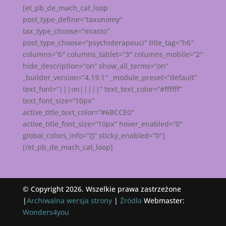
[et_pb_de_mach_cat_loop
post_type_define=”taxonomy”
tax_type_choose=”miasto”
post_type_choose=”psychoterapeuci” title_tag=”h6″
columns=”6″ columns_tablet=”3″ columns_mobile=”2″
hide_description=”on” show_all_terms=”on”
_builder_version=”4.19.1″ _module_preset=”default”
text_font=”|||on|||||” text_text_color=”#ffffff”
text_font_size=”10px”
active_title_text_color=”#6BCCE0″
active_title_font_size=”10px” hover_enabled=”0″
global_colors_info=”{}” sticky_enabled=”0″]
[/et_pb_de_mach_cat_loop]
© Copyright 2026. Wszelkie prawa zastrzeżone
|
Archiwalna wersja strony
|
Źródła
Webmaster:
Wonders4you