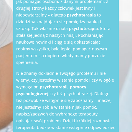
jak pomagać osobom, z danymi problemami. Z
drugiej strony każdy człowiek jest inny i
niepowtarzalny – dlatego
psychoterapia
to
dziedzina znajdująca się pomiędzy nauką i
sztuką. Tak właśnie działa
psychoterapia
, która
stała się jedną z naszych misji. Pochłaniając
naukowe nowinki i ciągle się dokształcając,
robimy wszystko, byle lepiej pomagać naszym
pacjentom – a dopiero wtedy mamy poczucie
spełnienia.
Nie znamy dokładnie Twojego problemu i nie
wiemy, czy jesteśmy w stanie pomóc i czy w ogóle
wymaga on
psychoterapii
,
pomocy
psychologicznej
czy też psychiatryczej. Dlatego
też pozwól, że wstępnie się zapoznamy – inaczej
nie jesteśmy Tobie w stanie nijak pomóc,
napisz/zadzwoń do wybranego terapeuty,
opisując swój problem. Dzięki krótkiej rozmowie
terapeuta będzie w stanie wstępnie odpowiedzieć