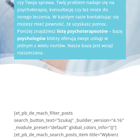
czy Twoja sprawa, Twój problem nadaje się na
psychoterapię, konsultację czy też może do
innego leczenia. W każdym razie kontaktując się
możesz mieć pewność, że uzyskasz pomoc.
Poniżej znajdziesz
listę psychoterapeutów
– bazę
psychologów
którzy oferują swoje usługi w
jednym z wielu nurtów. Nasza baza jest wciąż
rozszerzana.
[et_pb_de_mach_filter_posts
search_button_text=”Szukaj” _builder_version=”4.16″
_module_preset=”default” global_colors_info=”{}”]
[et_pb_de_mach_search_posts_item title=”Wybierz