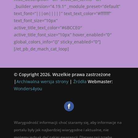
_builder_version=”4.19.1″ _module_preset=”default”
text_font=”|||on|||||” text_text_color=”#ffffff”
text_font_size=”10px”
active_title_text_color=”#6BCCE0″
active_title_font_size=”10px” hover_enabled=”0″
global_colors_info=”{}” sticky_enabled=”0″]
[/et_pb_de_mach_cat_loop]
© Copyright 2026. Wszelkie prawa zastrzeżone
|
Archiwalna wersja strony
|
Źródła
Webmaster:
Wonders4you
Wiarygodność informacji: choć staramy się, aby informacje na
portalu były jak najbardziej wiarygodne i aktualne, nie
możemy jednak dać takiej gwarancji. Dlatego też trzeba