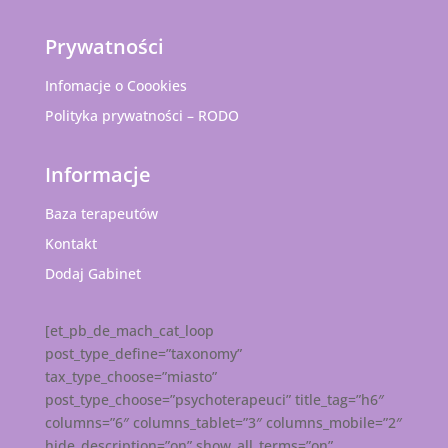
Prywatności
Infomacje o Coookies
Polityka prywatności – RODO
Informacje
Baza terapeutów
Kontakt
Dodaj Gabinet
[et_pb_de_mach_cat_loop
post_type_define=”taxonomy”
tax_type_choose=”miasto”
post_type_choose=”psychoterapeuci” title_tag=”h6″
columns=”6″ columns_tablet=”3″ columns_mobile=”2″
hide_description=”on” show_all_terms=”on”