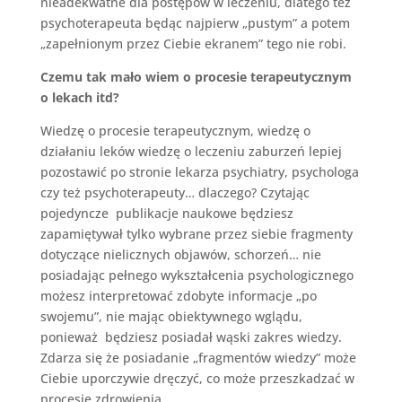
nieadekwatne dla postępów w leczeniu, dlatego też
psychoterapeuta będąc najpierw „pustym” a potem
„zapełnionym przez Ciebie ekranem” tego nie robi.
Czemu tak mało wiem o procesie terapeutycznym
o lekach itd?
Wiedzę o procesie terapeutycznym, wiedzę o
działaniu leków wiedzę o leczeniu zaburzeń lepiej
pozostawić po stronie lekarza psychiatry, psychologa
czy też psychoterapeuty… dlaczego? Czytając
pojedyncze publikacje naukowe będziesz
zapamiętywał tylko wybrane przez siebie fragmenty
dotyczące nielicznych objawów, schorzeń… nie
posiadając pełnego wykształcenia psychologicznego
możesz interpretować zdobyte informacje „po
swojemu”, nie mając obiektywnego wglądu,
ponieważ będziesz posiadał wąski zakres wiedzy.
Zdarza się że posiadanie „fragmentów wiedzy” może
Ciebie uporczywie dręczyć, co może przeszkadzać w
procesie zdrowienia.