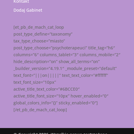
Kontakt
Dodaj Gabinet
[et_pb_de_mach_cat_loop
post_type_define=”taxonomy”
tax_type_choose=”miasto”
post_type_choose=”psychoterapeuci” title_tag=”h6″
columns=”6″ columns_tablet=”3″ columns_mobile=”2″
hide_description=”on” show_all_terms=”on”
_builder_version=”4.19.1″ _module_preset=”default”
text_font=”|||on|||||” text_text_color=”#ffffff”
text_font_size=”10px”
active_title_text_color=”#6BCCE0″
active_title_font_size=”10px” hover_enabled=”0″
global_colors_info=”{}” sticky_enabled=”0″]
[/et_pb_de_mach_cat_loop]