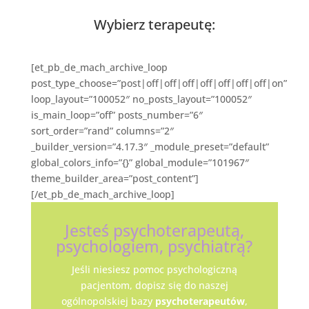
Wybierz terapeutę:
[et_pb_de_mach_archive_loop
post_type_choose=”post|off|off|off|off|off|off|off|on”
loop_layout=”100052″ no_posts_layout=”100052″
is_main_loop=”off” posts_number=”6″
sort_order=”rand” columns=”2″
_builder_version=”4.17.3″ _module_preset=”default”
global_colors_info=”{}” global_module=”101967″
theme_builder_area=”post_content”]
[/et_pb_de_mach_archive_loop]
Jesteś psychoterapeutą,
psychologiem, psychiatrą?
Jeśli niesiesz pomoc psychologiczną
pacjentom, dopisz się do naszej
ogólnopolskiej bazy
psychoterapeutów
,