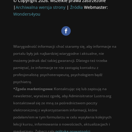
© Copyright 2026. Wszelkie prawa zastrzeżone
|
Archiwalna wersja strony
|
Źródła
Webmaster:
Wonders4you
Wiarygodność informacji: choć staramy się, aby informacje na
portalu były jak najbardziej wiarygodne i aktualne, nie
możemy jednak dać takiej gwarancji. Dlatego też trzeba
pamiętać, że informacje te nie zastąpią kontaktu z
profesjonalistą: psychoterapeutą, psychologiem bądź
psychiatrą.
*Zgoda marketingowa:
Kontaktując się lub zapisują na
newsletter, wyrażasz zgodę, aby Adminisitrator Lustro.org
kontaktował się ze mną za pośrednictwem poczty
elektronicznej z wykorzystaniem informacji, które
podałam/em w tym formularzu w celu wysyłania kolejnych
lekcji kursu, informowania o nowościach, aktualizacjach i
marketingu. Zobacz całą
polityke prywatności