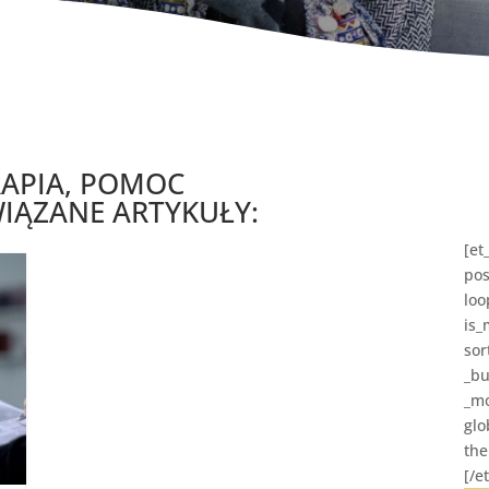
APIA, POMOC
IĄZANE ARTYKUŁY:
[et
pos
loo
is_
sor
_bu
_mo
glo
the
[/e