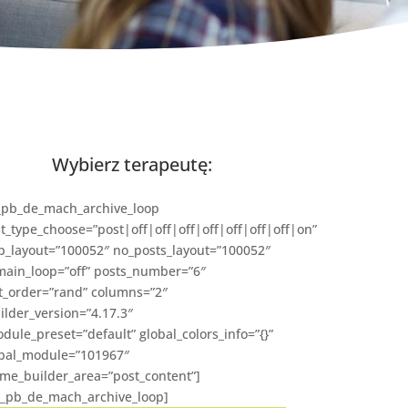
Wybierz terapeutę:
_pb_de_mach_archive_loop
t_type_choose=”post|off|off|off|off|off|off|off|on”
p_layout=”100052″ no_posts_layout=”100052″
main_loop=”off” posts_number=”6″
t_order=”rand” columns=”2″
ilder_version=”4.17.3″
dule_preset=”default” global_colors_info=”{}”
bal_module=”101967″
me_builder_area=”post_content”]
t_pb_de_mach_archive_loop]