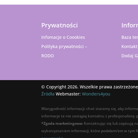
Prywatności
Infor
Infomacje o Coookies
Baza te
Polityka prywatności –
Kontakt
RODO
Dodaj G
© Copyright 2026. Wszelkie prawa zastrzeżone
Źródła
Webmaster:
Wonders4you
Wiarygodność informacji: choć staramy się, aby informa
informacje te nie zastąpią kontaktu z profesjonalistą:
*Zgoda marketingowa:
Kontaktując się lub zapisują 
wykorzystaniem informacji, które podałam/em w tym fo