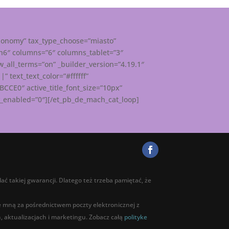
xonomy” tax_type_choose=”miasto”
”h6″ columns=”6″ columns_tablet=”3″
_all_terms=”on” _builder_version=”4.19.1″
 text_text_color=”#ffffff”
6BCCE0″ active_title_font_size=”10px”
ky_enabled=”0″][/et_pb_de_mach_cat_loop]
ać takiej gwarancji. Dlatego też trzeba pamiętać, że
ze mną za pośrednictwem poczty elektronicznej z
 aktualizacjach i marketingu. Zobacz całą
polityke