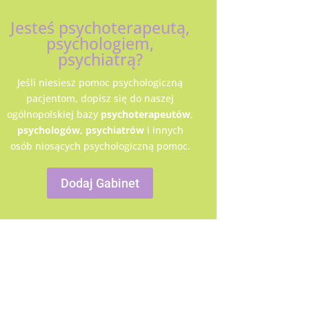
Jesteś psychoterapeutą,
psychologiem,
psychiatrą?
Jeśli niesiesz pomoc psychologiczną
pacjentom, dopisz się do naszej
ogólnopolskiej bazy
psychoterapeutów
,
psychologów,
psychiatrów
i innych
osób niosących psychologiczną pomoc.
Dodaj Gabinet