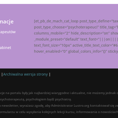
macje
[et_pb_de_mach_cat_loop post_type_define=”ta
post_type_choose=”psychoterapeuci” title_tag=
rapeutów
columns_mobile=”2″ hide_description=”on” show
_module_preset=”default” text_font=”|||on|||||”
text_font_size=”10px” active_title_text_color=”#
abinet
hover_enabled=”0″ global_colors_info=”{}” stic
 |
Archiwalna wersja strony
|
cje na portalu były jak najbardziej wiarygodne i aktualne, nie możemy jednak d
 psychoterapeutą, psychologiem bądź psychiatrą.
na newsletter, wyrażasz zgodę, aby Adminisitrator Lustro.org kontaktował się 
rmularzu w celu wysyłania kolejnych lekcji kursu, informowania o nowościach,