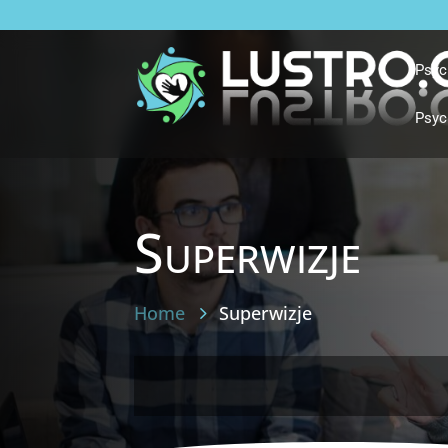
Psyc
Psyc
Superwizje
Home
Superwizje