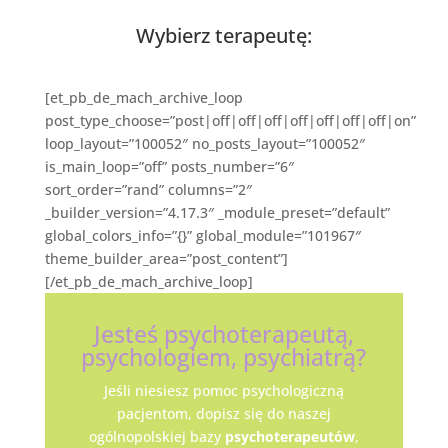
Wybierz terapeutę:
[et_pb_de_mach_archive_loop
post_type_choose=”post|off|off|off|off|off|off|off|on”
loop_layout=”100052″ no_posts_layout=”100052″
is_main_loop=”off” posts_number=”6″
sort_order=”rand” columns=”2″
_builder_version=”4.17.3″ _module_preset=”default”
global_colors_info=”{}” global_module=”101967″
theme_builder_area=”post_content”]
[/et_pb_de_mach_archive_loop]
Jesteś psychoterapeutą,
psychologiem, psychiatrą?
Jeśli niesiesz pomoc psychologiczną
pacjentom, dopisz się do naszej
ogólnopolskiej bazy
psychoterapeutów
,