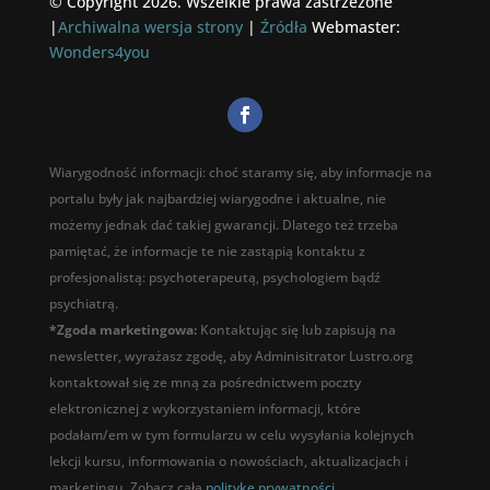
© Copyright 2026. Wszelkie prawa zastrzeżone
|
Archiwalna wersja strony
|
Źródła
Webmaster:
Wonders4you
Wiarygodność informacji: choć staramy się, aby informacje na
portalu były jak najbardziej wiarygodne i aktualne, nie
możemy jednak dać takiej gwarancji. Dlatego też trzeba
pamiętać, że informacje te nie zastąpią kontaktu z
profesjonalistą: psychoterapeutą, psychologiem bądź
psychiatrą.
*Zgoda marketingowa:
Kontaktując się lub zapisują na
newsletter, wyrażasz zgodę, aby Adminisitrator Lustro.org
kontaktował się ze mną za pośrednictwem poczty
elektronicznej z wykorzystaniem informacji, które
podałam/em w tym formularzu w celu wysyłania kolejnych
lekcji kursu, informowania o nowościach, aktualizacjach i
marketingu. Zobacz całą
polityke prywatności