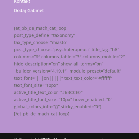
Kontakt
Dodaj Gabinet
[et_pb_de_mach_cat_loop
post_type_define=”taxonomy”
tax_type_choose=”miasto”
post_type_choose=”psychoterapeuci” title_tag=”h6″
columns=”6″ columns_tablet=”3″ columns_mobile=”2″
hide_description=”on” show_all_terms=”on”
_builder_version=”4.19.1″ _module_preset=”default”
text_font=”|||on|||||” text_text_color=”#ffffff”
text_font_size=”10px”
active_title_text_color=”#6BCCE0″
active_title_font_size=”10px” hover_enabled=”0″
global_colors_info=”{}” sticky_enabled=”0″]
[/et_pb_de_mach_cat_loop]