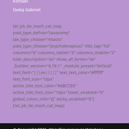
Kontakt
Dodaj Gabinet
[et_pb_de_mach_cat_loop
post_type_define=”taxonomy”
tax_type_choose=”miasto”
post_type_choose=”psychoterapeuci” title_tag=”h6″
columns=”6″ columns_tablet=”3″ columns_mobile=”2″
hide_description=”on” show_all_terms=”on”
_builder_version=”4.19.1″ _module_preset=”default”
text_font=”|||on|||||” text_text_color=”#ffffff”
text_font_size=”10px”
active_title_text_color=”#6BCCE0″
active_title_font_size=”10px” hover_enabled=”0″
global_colors_info=”{}” sticky_enabled=”0″]
[/et_pb_de_mach_cat_loop]