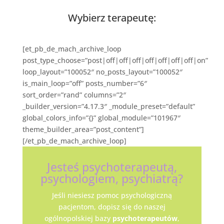
Wybierz terapeutę:
[et_pb_de_mach_archive_loop
post_type_choose=”post|off|off|off|off|off|off|off|on”
loop_layout=”100052″ no_posts_layout=”100052″
is_main_loop=”off” posts_number=”6″
sort_order=”rand” columns=”2″
_builder_version=”4.17.3″ _module_preset=”default”
global_colors_info=”{}” global_module=”101967″
theme_builder_area=”post_content”]
[/et_pb_de_mach_archive_loop]
Jesteś psychoterapeutą,
psychologiem, psychiatrą?
Jeśli niesiesz pomoc psychologiczną
pacjentom, dopisz się do naszej
ogólnopolskiej bazy
psychoterapeutów
,