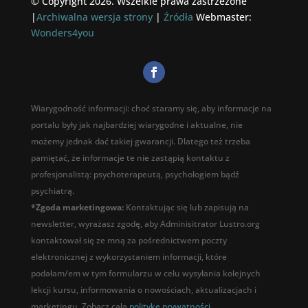
© Copyright 2026. Wszelkie prawa zastrzeżone
|
Archiwalna wersja strony
|
Źródła
Webmaster:
Wonders4you
Wiarygodność informacji: choć staramy się, aby informacje na
portalu były jak najbardziej wiarygodne i aktualne, nie
możemy jednak dać takiej gwarancji. Dlatego też trzeba
pamiętać, że informacje te nie zastąpią kontaktu z
profesjonalistą: psychoterapeutą, psychologiem bądź
psychiatrą.
*Zgoda marketingowa:
Kontaktując się lub zapisują na
newsletter, wyrażasz zgodę, aby Adminisitrator Lustro.org
kontaktował się ze mną za pośrednictwem poczty
elektronicznej z wykorzystaniem informacji, które
podałam/em w tym formularzu w celu wysyłania kolejnych
lekcji kursu, informowania o nowościach, aktualizacjach i
marketingu. Zobacz całą
polityke prywatności