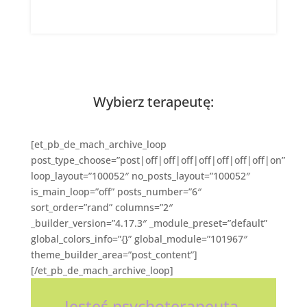
Wybierz terapeutę:
[et_pb_de_mach_archive_loop
post_type_choose=”post|off|off|off|off|off|off|off|on”
loop_layout=”100052″ no_posts_layout=”100052″
is_main_loop=”off” posts_number=”6″
sort_order=”rand” columns=”2″
_builder_version=”4.17.3″ _module_preset=”default”
global_colors_info=”{}” global_module=”101967″
theme_builder_area=”post_content”]
[/et_pb_de_mach_archive_loop]
Jesteś psychoterapeutą,