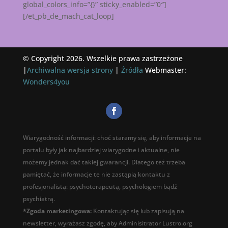
global_colors_info=”{}” sticky_enabled=”0″]
[/et_pb_de_mach_cat_loop]
© Copyright 2026. Wszelkie prawa zastrzeżone
|
Archiwalna wersja strony
|
Źródła
Webmaster:
Wonders4you
Wiarygodność informacji: choć staramy się, aby informacje na
portalu były jak najbardziej wiarygodne i aktualne, nie
możemy jednak dać takiej gwarancji. Dlatego też trzeba
pamiętać, że informacje te nie zastąpią kontaktu z
profesjonalistą: psychoterapeutą, psychologiem bądź
psychiatrą.
*Zgoda marketingowa:
Kontaktując się lub zapisują na
newsletter, wyrażasz zgodę, aby Adminisitrator Lustro.org