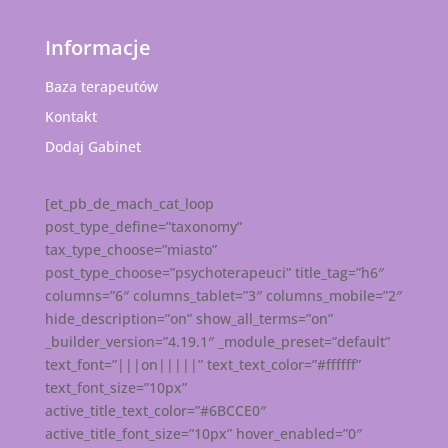
Informacje
Baza terapeutów
Kontakt
Dodaj Gabinet
[et_pb_de_mach_cat_loop
post_type_define=”taxonomy”
tax_type_choose=”miasto”
post_type_choose=”psychoterapeuci” title_tag=”h6″
columns=”6″ columns_tablet=”3″ columns_mobile=”2″
hide_description=”on” show_all_terms=”on”
_builder_version=”4.19.1″ _module_preset=”default”
text_font=”|||on|||||” text_text_color=”#ffffff”
text_font_size=”10px”
active_title_text_color=”#6BCCE0″
active_title_font_size=”10px” hover_enabled=”0″