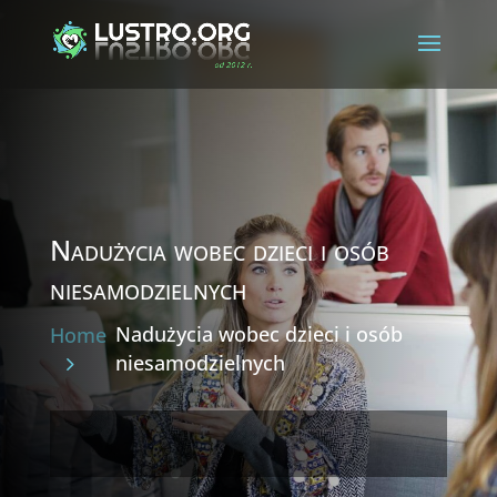
Nadużycia wobec dzieci i osób
niesamodzielnych
Nadużycia wobec dzieci i osób
Home
niesamodzielnych