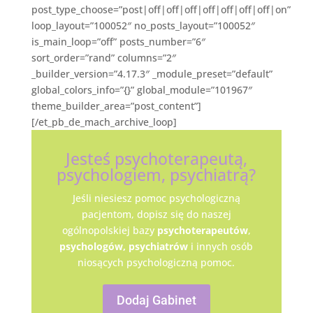
post_type_choose=”post|off|off|off|off|off|off|off|on”
loop_layout=”100052″ no_posts_layout=”100052″
is_main_loop=”off” posts_number=”6″
sort_order=”rand” columns=”2″
_builder_version=”4.17.3″ _module_preset=”default”
global_colors_info=”{}” global_module=”101967″
theme_builder_area=”post_content”]
[/et_pb_de_mach_archive_loop]
Jesteś psychoterapeutą,
psychologiem, psychiatrą?
Jeśli niesiesz pomoc psychologiczną
pacjentom, dopisz się do naszej
ogólnopolskiej bazy
psychoterapeutów
,
psychologów,
psychiatrów
i innych osób
niosących psychologiczną pomoc.
Dodaj Gabinet