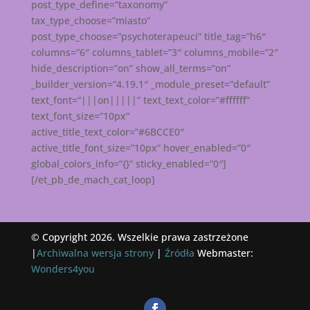
post_type_define=”taxonomy”
tax_type_choose=”miasto”
post_type_choose=”psychoterapeuci” title_tag=”h6″
columns=”6″ columns_tablet=”3″ columns_mobile=”2″
hide_description=”on” show_all_terms=”on”
_builder_version=”4.19.1″ _module_preset=”default”
text_font=”|||on|||||” text_text_color=”#ffffff”
text_font_size=”10px”
active_title_text_color=”#6BCCE0″
active_title_font_size=”10px” hover_enabled=”0″
global_colors_info=”{}” sticky_enabled=”0″]
[/et_pb_de_mach_cat_loop]
© Copyright 2026. Wszelkie prawa zastrzeżone
|
Archiwalna wersja strony
|
Źródła
Webmaster:
Wonders4you