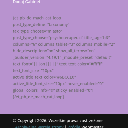
Dodaj Gabinet
[et_pb_de_mach_cat_loop
post_type_define=”taxonomy”
tax_type_choose=”miasto”
post_type_choose=”psychoterapeuci” title_tag=”h6″
columns=”6″ columns_tablet=”3″ columns_mobile=”2″
hide_description=”on” show_all_terms=”on”
_builder_version=”4.19.1″ _module_preset=”default”
text_font=”|||on|||||” text_text_color=”#ffffff”
text_font_size=”10px”
active_title_text_color=”#6BCCE0″
active_title_font_size=”10px” hover_enabled=”0″
global_colors_info=”{}” sticky_enabled=”0″]
[/et_pb_de_mach_cat_loop]
© Copyright 2026. Wszelkie prawa zastrzeżone
|
Archiwalna wersja strony
|
Źródła
Webmaster: