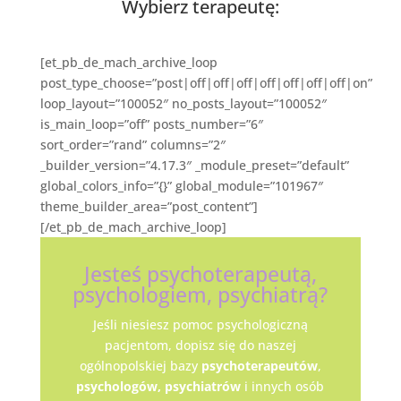
Wybierz terapeutę:
[et_pb_de_mach_archive_loop
post_type_choose=”post|off|off|off|off|off|off|off|on”
loop_layout=”100052″ no_posts_layout=”100052″
is_main_loop=”off” posts_number=”6″
sort_order=”rand” columns=”2″
_builder_version=”4.17.3″ _module_preset=”default”
global_colors_info=”{}” global_module=”101967″
theme_builder_area=”post_content”]
[/et_pb_de_mach_archive_loop]
Jesteś psychoterapeutą,
psychologiem, psychiatrą?
Jeśli niesiesz pomoc psychologiczną
pacjentom, dopisz się do naszej
ogólnopolskiej bazy
psychoterapeutów
,
psychologów,
psychiatrów
i innych osób