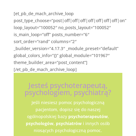
[et_pb_de_mach_archive_loop
post_type_choose=”post|off|off|off|off|off|off|off|on”
loop_layout=”100052″ no_posts_layout=”100052″
is_main_loop=”off” posts_number=”6″
sort_order=”rand” columns=”2″
_builder_version=”4.17.3″ _module_preset=”default”
global_colors_info=”{}” global_module=”101967″
theme_builder_area=”post_content”]
[/et_pb_de_mach_archive_loop]
Jesteś psychoterapeutą,
psychologiem, psychiatrą?
Jeśli niesiesz pomoc psychologiczną
pacjentom, dopisz się do naszej
ogólnopolskiej bazy
psychoterapeutów
,
psychologów,
psychiatrów
i innych osób
niosących psychologiczną pomoc.