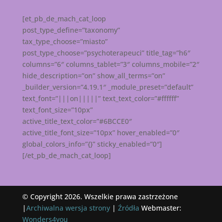
[et_pb_de_mach_cat_loop
post_type_define=”taxonomy”
tax_type_choose=”miasto”
post_type_choose=”psychoterapeuci” title_tag=”h6″
columns=”6″ columns_tablet=”3″ columns_mobile=”2″
hide_description=”on” show_all_terms=”on”
_builder_version=”4.19.1″ _module_preset=”default”
text_font=”|||on|||||” text_text_color=”#ffffff”
text_font_size=”10px”
active_title_text_color=”#6BCCE0″
active_title_font_size=”10px” hover_enabled=”0″
global_colors_info=”{}” sticky_enabled=”0″]
[/et_pb_de_mach_cat_loop]
© Copyright 2026. Wszelkie prawa zastrzeżone
|
Archiwalna wersja strony
|
Źródła
Webmaster:
Wonders4you