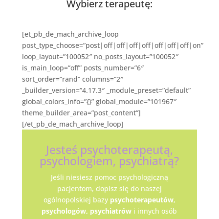
Wybierz terapeutę:
[et_pb_de_mach_archive_loop
post_type_choose=”post|off|off|off|off|off|off|off|on”
loop_layout=”100052″ no_posts_layout=”100052″
is_main_loop=”off” posts_number=”6″
sort_order=”rand” columns=”2″
_builder_version=”4.17.3″ _module_preset=”default”
global_colors_info=”{}” global_module=”101967″
theme_builder_area=”post_content”]
[/et_pb_de_mach_archive_loop]
Jesteś psychoterapeutą,
psychologiem, psychiatrą?
Jeśli niesiesz pomoc psychologiczną
pacjentom, dopisz się do naszej
ogólnopolskiej bazy
psychoterapeutów
,
psychologów,
psychiatrów
i innych osób