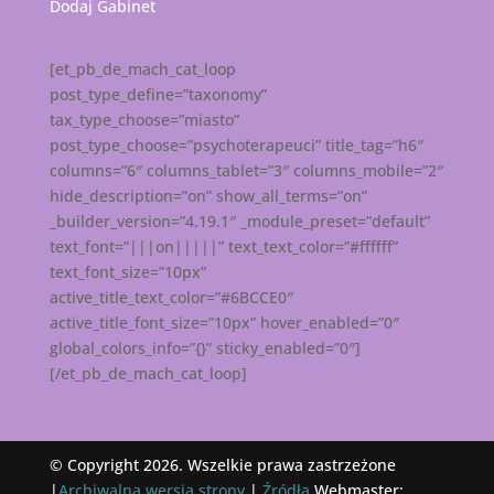
Dodaj Gabinet
[et_pb_de_mach_cat_loop
post_type_define=”taxonomy”
tax_type_choose=”miasto”
post_type_choose=”psychoterapeuci” title_tag=”h6″
columns=”6″ columns_tablet=”3″ columns_mobile=”2″
hide_description=”on” show_all_terms=”on”
_builder_version=”4.19.1″ _module_preset=”default”
text_font=”|||on|||||” text_text_color=”#ffffff”
text_font_size=”10px”
active_title_text_color=”#6BCCE0″
active_title_font_size=”10px” hover_enabled=”0″
global_colors_info=”{}” sticky_enabled=”0″]
[/et_pb_de_mach_cat_loop]
© Copyright 2026. Wszelkie prawa zastrzeżone
|
Archiwalna wersja strony
|
Źródła
Webmaster: