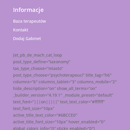
Informacje
Baza terapeutów
Kontakt
Dodaj Gabinet
[et_pb_de_mach_cat_loop
post_type_define=”taxonomy”
tax_type_choose=”miasto”
post_type_choose=”psychoterapeuci” title_tag=”h6″
columns=”6″ columns_tablet=”3″ columns_mobile=”2″
hide_description=”on” show_all_terms=”on”
_builder_version=”4.19.1″ _module_preset=”default”
text_font=”|||on|||||” text_text_color=”#ffffff”
text_font_size=”10px”
active_title_text_color=”#6BCCE0″
active_title_font_size=”10px” hover_enabled=”0″
global_colors_info=”{}” sticky_enabled=”0″]