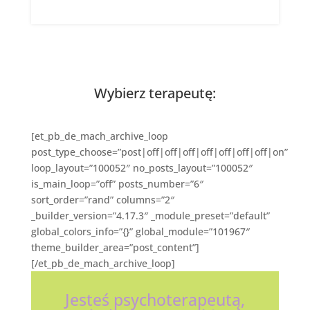
Wybierz terapeutę:
[et_pb_de_mach_archive_loop
post_type_choose=”post|off|off|off|off|off|off|off|on”
loop_layout=”100052″ no_posts_layout=”100052″
is_main_loop=”off” posts_number=”6″
sort_order=”rand” columns=”2″
_builder_version=”4.17.3″ _module_preset=”default”
global_colors_info=”{}” global_module=”101967″
theme_builder_area=”post_content”]
[/et_pb_de_mach_archive_loop]
Jesteś psychoterapeutą,