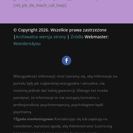
[/et_pb_de_mach_cat_loop]
© Copyright 2026. Wszelkie prawa zastrzeżone
|
Archiwalna wersja strony
|
Źródła
Webmaster:
Wonders4you
Wiarygodność informacji: choć staramy się, aby informacje na
portalu były jak najbardziej wiarygodne i aktualne, nie
możemy jednak dać takiej gwarancji. Dlatego też trzeba
pamiętać, że informacje te nie zastąpią kontaktu z
profesjonalistą: psychoterapeutą, psychologiem bądź
psychiatrą.
*Zgoda marketingowa:
Kontaktując się lub zapisują na
newsletter, wyrażasz zgodę, aby Adminisitrator Lustro.org