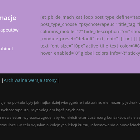
macje
[et_pb_de_mach_cat_loop post_type_define=”ta
post_type_choose=”psychoterapeuci” title_tag=
rapeutów
columns_mobile=”2″ hide_description=”on” show
_module_preset=”default” text_font=”|||on|||||”
text_font_size=”10px” active_title_text_color=”#
abinet
hover_enabled=”0″ global_colors_info=”{}” stic
 |
Archiwalna wersja strony
|
cje na portalu były jak najbardziej wiarygodne i aktualne, nie możemy jednak d
 psychoterapeutą, psychologiem bądź psychiatrą.
na newsletter, wyrażasz zgodę, aby Adminisitrator Lustro.org kontaktował się 
rmularzu w celu wysyłania kolejnych lekcji kursu, informowania o nowościach,