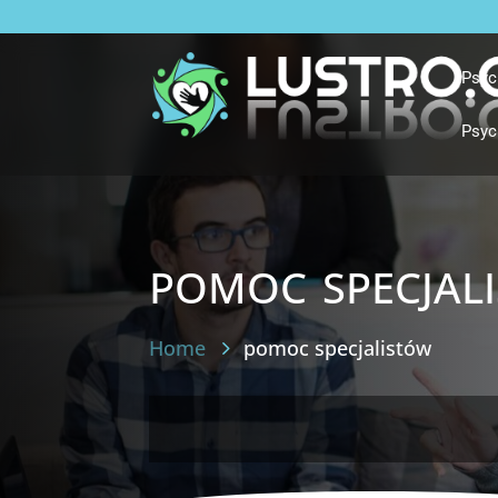
Psyc
Psyc
pomoc specjal
Home
pomoc specjalistów