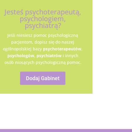
Jesteś psychoterapeutą,
psychologiem,
psychiatrą?
Jeśli niesiesz pomoc psychologiczną
pacjentom, dopisz się do naszej
ogólnopolskiej bazy
psychoterapeutów
,
psychologów,
psychiatrów
i innych
osób niosących psychologiczną pomoc.
Dodaj Gabinet