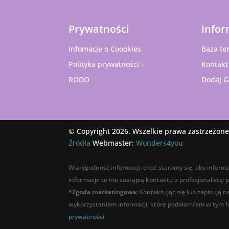
Prywatności
Infor
Infomacje o Coookies
Baza te
Polityka prywatności –
Kontakt
RODO
Dodaj G
© Copyright 2026. Wszelkie prawa zastrzeżone
Źródła
Webmaster:
Wonders4you
Wiarygodność informacji: choć staramy się, aby informa
informacje te nie zastąpią kontaktu z profesjonalistą:
*Zgoda marketingowa:
Kontaktując się lub zapisują 
wykorzystaniem informacji, które podałam/em w tym fo
prywatności