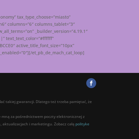
xonomy” tax_type_choose=”miasto”
”h6″ columns=”6″ columns_tablet=”3″
_all_terms=”on” _builder_version=”4.19.1″
 text_text_color=”#ffffff”
6BCCE0″ active_title_font_size=”10px”
ky_enabled=”0″][/et_pb_de_mach_cat_loop]
ać takiej gwarancji. Dlatego też trzeba pamiętać, że
ze mną za pośrednictwem poczty elektronicznej z
 aktualizacjach i marketingu. Zobacz całą
polityke