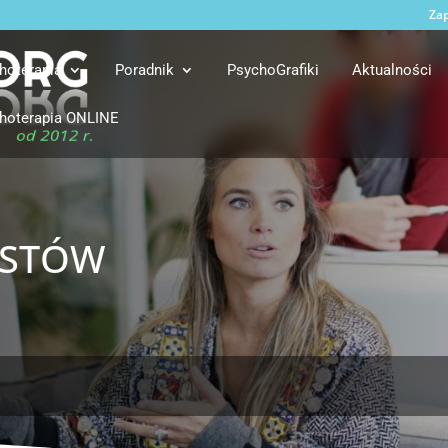
Zap
hoterapia
Poradnik
PsychoGrafiki
Aktualności
hoterapia ONLINE
istów