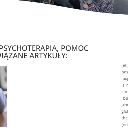
PSYCHOTERAPIA, POMOC
IĄZANE ARTYKUŁY:
[et
pos
loo
is_
sor
_bu
_mo
glo
the
[/e