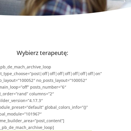
Wybierz terapeutę:
_pb_de_mach_archive_loop
t_type_choose=”post|off|off|off|off|off|off|off|on”
p_layout=”100052″ no_posts_layout=”100052″
main_loop=”off” posts_number=”6″
t_order=”rand” columns=”2″
ilder_version=”4.17.3″
dule_preset=”default” global_colors_info=”{}”
bal_module=”101967″
me_builder_area=”post_content”]
t_pb_de_mach_archive_loop]