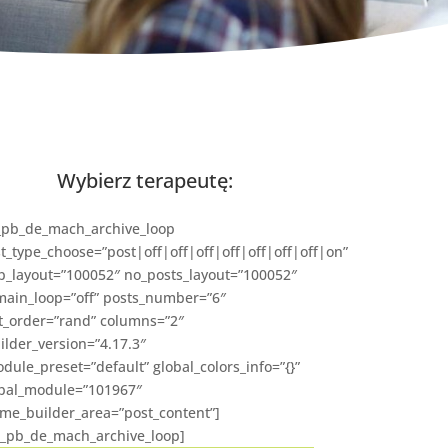
Wybierz terapeutę:
_pb_de_mach_archive_loop
t_type_choose=”post|off|off|off|off|off|off|off|on”
p_layout=”100052″ no_posts_layout=”100052″
main_loop=”off” posts_number=”6″
t_order=”rand” columns=”2″
ilder_version=”4.17.3″
dule_preset=”default” global_colors_info=”{}”
bal_module=”101967″
me_builder_area=”post_content”]
t_pb_de_mach_archive_loop]