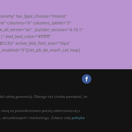
xonomy” tax_type_choose=”miasto”
”h6″ columns=”6″ columns_tablet=”3″
_all_terms=”on” _builder_version=”4.19.1″
 text_text_color=”#ffffff”
6BCCE0″ active_title_font_size=”10px”
ky_enabled=”0″][/et_pb_de_mach_cat_loop]
ać takiej gwarancji. Dlatego też trzeba pamiętać, że
ze mną za pośrednictwem poczty elektronicznej z
 aktualizacjach i marketingu. Zobacz całą
polityke