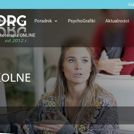
Zap
hoterapia
Poradnik
PsychoGrafiki
Aktualności
hoterapia ONLINE
kolne