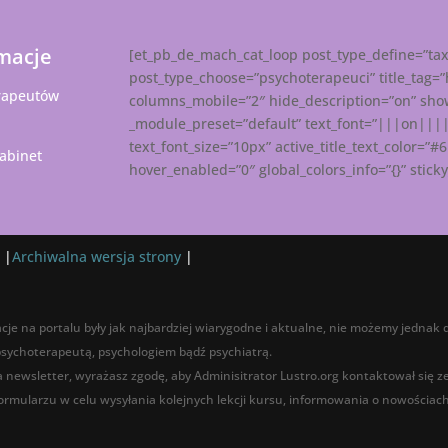
macje
[et_pb_de_mach_cat_loop post_type_define=”ta
post_type_choose=”psychoterapeuci” title_tag=
rapeutów
columns_mobile=”2″ hide_description=”on” show
_module_preset=”default” text_font=”|||on|||||”
text_font_size=”10px” active_title_text_color=”#
abinet
hover_enabled=”0″ global_colors_info=”{}” stic
 |
Archiwalna wersja strony
|
cje na portalu były jak najbardziej wiarygodne i aktualne, nie możemy jednak d
 psychoterapeutą, psychologiem bądź psychiatrą.
na newsletter, wyrażasz zgodę, aby Adminisitrator Lustro.org kontaktował się 
rmularzu w celu wysyłania kolejnych lekcji kursu, informowania o nowościach,