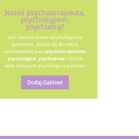
Jesteś psychoterapeutą,
psychologiem,
psychiatrą?
Jeśli niesiesz pomoc psychologiczną
pacjentom, dopisz się do naszej
ogólnopolskiej bazy
psychoterapeutów
,
psychologów,
psychiatrów
i innych
osób niosących psychologiczną pomoc.
Dodaj Gabinet