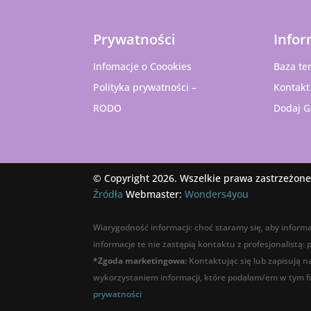
Prywatności
Infor
Infomacje o Coookies
Baza te
Polityka prywatności –
Kontakt
RODO
Dodaj G
© Copyright 2026. Wszelkie prawa zastrzeżone
Źródła
Webmaster:
Wonders4you
Wiarygodność informacji: choć staramy się, aby informa
informacje te nie zastąpią kontaktu z profesjonalistą:
*Zgoda marketingowa:
Kontaktując się lub zapisują 
wykorzystaniem informacji, które podałam/em w tym fo
prywatności