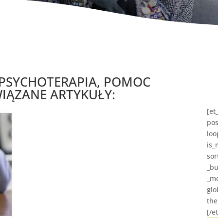
PSYCHOTERAPIA, POMOC
IĄZANE ARTYKUŁY:
[et
pos
loo
is_
sor
_bu
_mo
glo
the
[/e