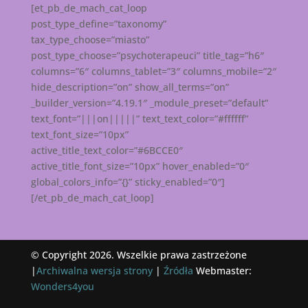
[et_pb_de_mach_cat_loop
post_type_define=”taxonomy”
tax_type_choose=”miasto”
post_type_choose=”psychoterapeuci” title_tag=”h6″
columns=”6″ columns_tablet=”3″ columns_mobile=”2″
hide_description=”on” show_all_terms=”on”
_builder_version=”4.19.1″ _module_preset=”default”
text_font=”|||on|||||” text_text_color=”#ffffff”
text_font_size=”10px”
active_title_text_color=”#6BCCE0″
active_title_font_size=”10px” hover_enabled=”0″
global_colors_info=”{}” sticky_enabled=”0″]
[/et_pb_de_mach_cat_loop]
© Copyright 2026. Wszelkie prawa zastrzeżone
|
Archiwalna wersja strony
|
Źródła
Webmaster:
Wonders4you