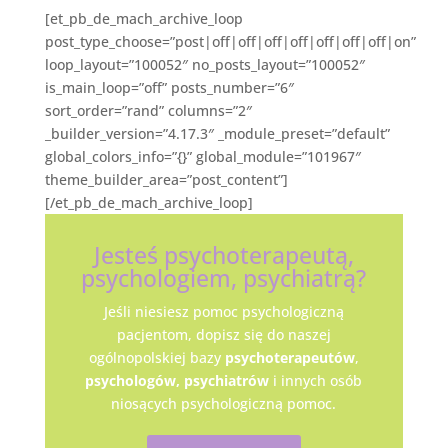
[et_pb_de_mach_archive_loop
post_type_choose=”post|off|off|off|off|off|off|off|on”
loop_layout=”100052″ no_posts_layout=”100052″
is_main_loop=”off” posts_number=”6″
sort_order=”rand” columns=”2″
_builder_version=”4.17.3″ _module_preset=”default”
global_colors_info=”{}” global_module=”101967″
theme_builder_area=”post_content”]
[/et_pb_de_mach_archive_loop]
Jesteś psychoterapeutą,
psychologiem, psychiatrą?
Jeśli niesiesz pomoc psychologiczną
pacjentom, dopisz się do naszej
ogólnopolskiej bazy
psychoterapeutów
,
psychologów,
psychiatrów
i innych osób
niosących psychologiczną pomoc.