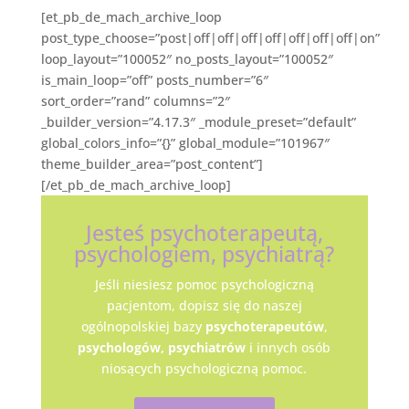
[et_pb_de_mach_archive_loop
post_type_choose=”post|off|off|off|off|off|off|off|on”
loop_layout=”100052″ no_posts_layout=”100052″
is_main_loop=”off” posts_number=”6″
sort_order=”rand” columns=”2″
_builder_version=”4.17.3″ _module_preset=”default”
global_colors_info=”{}” global_module=”101967″
theme_builder_area=”post_content”]
[/et_pb_de_mach_archive_loop]
Jesteś psychoterapeutą,
psychologiem, psychiatrą?
Jeśli niesiesz pomoc psychologiczną
pacjentom, dopisz się do naszej
ogólnopolskiej bazy
psychoterapeutów
,
psychologów,
psychiatrów
i innych osób
niosących psychologiczną pomoc.