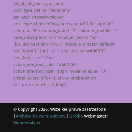
[et_pb_de_mach_cat_loop
post_type_define=”taxonomy”
tax_type_choose=”miasto”
post_type_choose=”psychoterapeuci” title_tag=”h6″
columns=”6″ columns_tablet=”3″ columns_mobile=”2″
hide_description=”on” show_all_terms=”on”
_builder_version=”4.19.1″ _module_preset=”default”
text_font=”|||on|||||” text_text_color=”#ffffff”
text_font_size=”10px”
active_title_text_color=”#6BCCE0″
active_title_font_size=”10px” hover_enabled=”0″
global_colors_info=”{}” sticky_enabled=”0″]
[/et_pb_de_mach_cat_loop]
© Copyright 2026. Wszelkie prawa zastrzeżone
|
Archiwalna wersja strony
|
Źródła
Webmaster:
Wonders4you