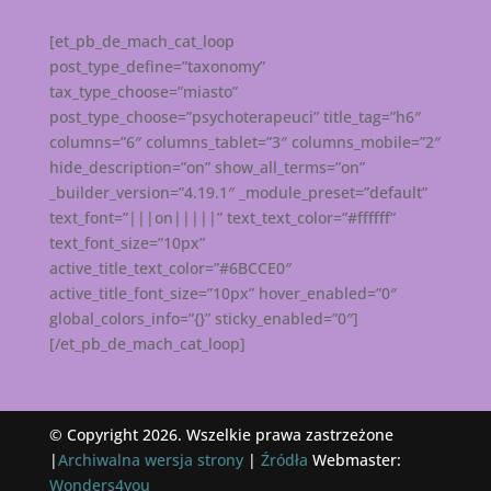
[et_pb_de_mach_cat_loop
post_type_define=”taxonomy”
tax_type_choose=”miasto”
post_type_choose=”psychoterapeuci” title_tag=”h6″
columns=”6″ columns_tablet=”3″ columns_mobile=”2″
hide_description=”on” show_all_terms=”on”
_builder_version=”4.19.1″ _module_preset=”default”
text_font=”|||on|||||” text_text_color=”#ffffff”
text_font_size=”10px”
active_title_text_color=”#6BCCE0″
active_title_font_size=”10px” hover_enabled=”0″
global_colors_info=”{}” sticky_enabled=”0″]
[/et_pb_de_mach_cat_loop]
© Copyright 2026. Wszelkie prawa zastrzeżone
|
Archiwalna wersja strony
|
Źródła
Webmaster:
Wonders4you