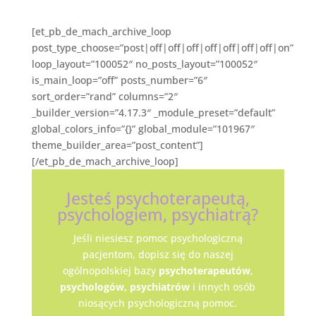
[et_pb_de_mach_archive_loop
post_type_choose=”post|off|off|off|off|off|off|off|on”
loop_layout=”100052″ no_posts_layout=”100052″
is_main_loop=”off” posts_number=”6″
sort_order=”rand” columns=”2″
_builder_version=”4.17.3″ _module_preset=”default”
global_colors_info=”{}” global_module=”101967″
theme_builder_area=”post_content”]
[/et_pb_de_mach_archive_loop]
Jesteś psychoterapeutą,
psychologiem, psychiatrą?
Jeśli niesiesz pomoc psychologiczną
pacjentom, dopisz się do naszej
ogólnopolskiej bazy
psychoterapeutów
,
psychologów,
psychiatrów
i innych osób
niosących psychologiczną pomoc.