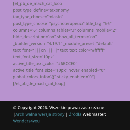
[et_pb_de_mach_cat_loop
post_type_define=”taxonomy”
tax_type_choose=”miasto”
post_type_choose=”psychoterapeuci” title_tag=”h6″
columns=”6″ columns_tablet=”3″ columns_mobile=”2″
hide_description=”on” show_all_terms=”on”
_builder_version=”4.19.1″ _module_preset=”default”
text_font=”|||on|||||” text_text_color=”#ffffff”
text_font_size=”10px”
active_title_text_color=”#6BCCE0″
active_title_font_size=”10px” hover_enabled=”0″
global_colors_info=”{}” sticky_enabled=”0″]
[/et_pb_de_mach_cat_loop]
© Copyright 2026. Wszelkie prawa zastrzeżone
|
Archiwalna wersja strony
|
Źródła
Webmaster:
Wonders4you