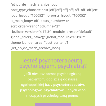
[et_pb_de_mach_archive_loop
post_type_choose=”post|off|off|off|off|off|off|off|on”
loop_layout=”100052″ no_posts_layout=”100052″
is_main_loop=”off” posts_number=”6″
sort_order=”rand” columns=”2″
_builder_version=”4.17.3″ _module_preset=”default”
global_colors_info=”{}” global_module=”101967″
theme_builder_area=”post_content”]
[/et_pb_de_mach_archive_loop]
Jesteś psychoterapeutą,
psychologiem, psychiatrą?
Jeśli niesiesz pomoc psychologiczną
pacjentom, dopisz się do naszej
ogólnopolskiej bazy
psychoterapeutów
,
psychologów,
psychiatrów
i innych osób
niosących psychologiczną pomoc.