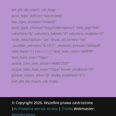
[et_pb_de_mach_cat_loop
post_type_define=”taxonomy”
tax_type_choose=”miasto”
post_type_choose=”psychoterapeuci” title_tag=”h6″
columns=”6″ columns_tablet=”3″ columns_mobile=”2″
hide_description=”on” show_all_terms=”on”
_builder_version=”4.19.1″ _module_preset=”default”
text_font=”|||on|||||” text_text_color=”#ffffff”
text_font_size=”10px”
active_title_text_color=”#6BCCE0″
active_title_font_size=”10px” hover_enabled=”0″
global_colors_info=”{}” sticky_enabled=”0″]
[/et_pb_de_mach_cat_loop]
© Copyright 2026. Wszelkie prawa zastrzeżone
|
Archiwalna wersja strony
|
Źródła
Webmaster:
Wonders4you