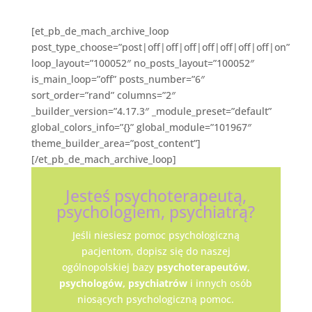
[et_pb_de_mach_archive_loop
post_type_choose=”post|off|off|off|off|off|off|off|on”
loop_layout=”100052″ no_posts_layout=”100052″
is_main_loop=”off” posts_number=”6″
sort_order=”rand” columns=”2″
_builder_version=”4.17.3″ _module_preset=”default”
global_colors_info=”{}” global_module=”101967″
theme_builder_area=”post_content”]
[/et_pb_de_mach_archive_loop]
Jesteś psychoterapeutą,
psychologiem, psychiatrą?
Jeśli niesiesz pomoc psychologiczną
pacjentom, dopisz się do naszej
ogólnopolskiej bazy
psychoterapeutów
,
psychologów,
psychiatrów
i innych osób
niosących psychologiczną pomoc.