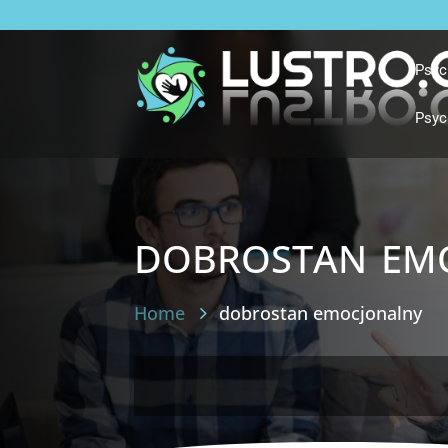
Psyc
Psyc
dobrostan em
Home
dobrostan emocjonalny