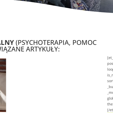
ALNY
(PSYCHOTERAPIA, POMOC
IĄZANE ARTYKUŁY:
[et
pos
loo
is_
sor
_bu
_mo
glo
the
[/e