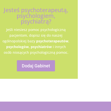
Jesteś psychoterapeutą,
psychologiem,
psychiatrą?
Jeśli niesiesz pomoc psychologiczną
pacjentom, dopisz się do naszej
ogólnopolskiej bazy
psychoterapeutów
,
psychologów,
psychiatrów
i innych
osób niosących psychologiczną pomoc.
Dodaj Gabinet