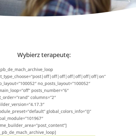
Wybierz terapeutę:
_pb_de_mach_archive_loop
t_type_choose=”post|off|off|off|off|off|off|off|on”
p_layout=”100052″ no_posts_layout=”100052″
main_loop=”off” posts_number=”6″
t_order=”rand” columns=”2″
ilder_version=”4.17.3″
dule_preset=”default” global_colors_info=”{}”
bal_module=”101967″
me_builder_area=”post_content”]
t_pb_de_mach_archive_loop]