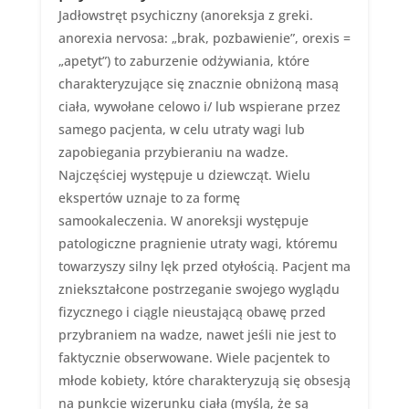
Jadłowstręt psychiczny (anoreksja z greki.
anorexia nervosa: „brak, pozbawienie”, orexis =
„apetyt”) to zaburzenie odżywiania, które
charakteryzujące się znacznie obniżoną masą
ciała, wywołane celowo i/ lub wspierane przez
samego pacjenta, w celu utraty wagi lub
zapobiegania przybieraniu na wadze.
Najczęściej występuje u dziewcząt. Wielu
ekspertów uznaje to za formę
samookaleczenia. W anoreksji występuje
patologiczne pragnienie utraty wagi, któremu
towarzyszy silny lęk przed otyłością. Pacjent ma
zniekształcone postrzeganie swojego wyglądu
fizycznego i ciągle nieustającą obawę przed
przybraniem na wadze, nawet jeśli nie jest to
faktycznie obserwowane. Wiele pacjentek to
młode kobiety, które charakteryzują się obsesją
na punkcie wizerunku ciała (myślą, że są