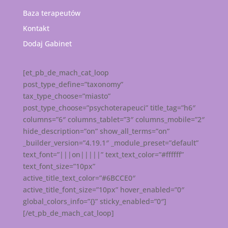
Baza terapeutów
Kontakt
Dodaj Gabinet
[et_pb_de_mach_cat_loop
post_type_define=”taxonomy”
tax_type_choose=”miasto”
post_type_choose=”psychoterapeuci” title_tag=”h6″
columns=”6″ columns_tablet=”3″ columns_mobile=”2″
hide_description=”on” show_all_terms=”on”
_builder_version=”4.19.1″ _module_preset=”default”
text_font=”|||on|||||” text_text_color=”#ffffff”
text_font_size=”10px”
active_title_text_color=”#6BCCE0″
active_title_font_size=”10px” hover_enabled=”0″
global_colors_info=”{}” sticky_enabled=”0″]
[/et_pb_de_mach_cat_loop]