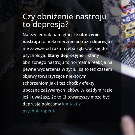
Czy obniżenie nastroju
to depresja?
Należy jednak pamiętać, że
obniżenie
nastroju
to niekoniecznie od razu
depresja
i
nie zawsze od razu trzeba zgłaszać się do
psychologa.
Stany depresyjne
– stany
obniżonego nastroju to normalna reakcja na
pewne wydarzenia w życiu, są to też czasem
objawy towarzyszące niektórym
schorzeniom jak i też choćby efekty
uboczne zażywanych leków. W każdym razie
jeśli uważasz, że to Ci towarzyszy może być
depresją polecamy
kontakt z
psychoterapeutą
.