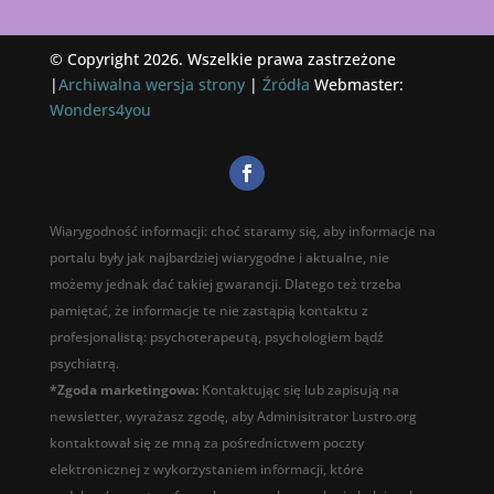
© Copyright 2026. Wszelkie prawa zastrzeżone
|
Archiwalna wersja strony
|
Źródła
Webmaster:
Wonders4you
Wiarygodność informacji: choć staramy się, aby informacje na
portalu były jak najbardziej wiarygodne i aktualne, nie
możemy jednak dać takiej gwarancji. Dlatego też trzeba
pamiętać, że informacje te nie zastąpią kontaktu z
profesjonalistą: psychoterapeutą, psychologiem bądź
psychiatrą.
*Zgoda marketingowa:
Kontaktując się lub zapisują na
newsletter, wyrażasz zgodę, aby Adminisitrator Lustro.org
kontaktował się ze mną za pośrednictwem poczty
elektronicznej z wykorzystaniem informacji, które