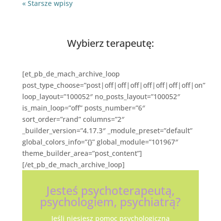
« Starsze wpisy
Wybierz terapeutę:
[et_pb_de_mach_archive_loop
post_type_choose=”post|off|off|off|off|off|off|off|on”
loop_layout=”100052″ no_posts_layout=”100052″
is_main_loop=”off” posts_number=”6″
sort_order=”rand” columns=”2″
_builder_version=”4.17.3″ _module_preset=”default”
global_colors_info=”{}” global_module=”101967″
theme_builder_area=”post_content”]
[/et_pb_de_mach_archive_loop]
Jesteś psychoterapeutą,
psychologiem, psychiatrą?
Jeśli niesiesz pomoc psychologiczną