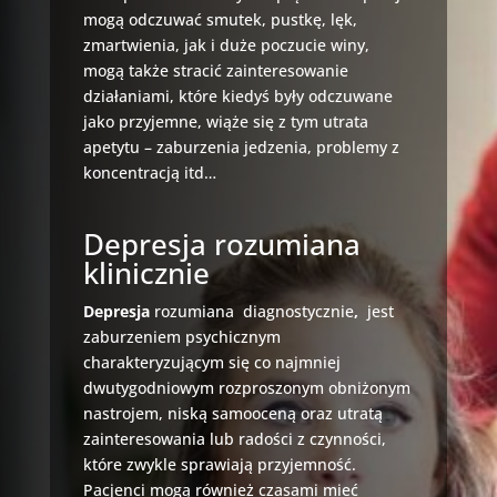
mogą odczuwać smutek, pustkę, lęk,
zmartwienia, jak i duże poczucie winy,
mogą także stracić zainteresowanie
działaniami, które kiedyś były odczuwane
jako przyjemne, wiąże się z tym utrata
apetytu – zaburzenia jedzenia, problemy z
koncentracją itd…
Depresja rozumiana
klinicznie
Depresja
rozumiana diagnostycznie
,
jest
zaburzeniem psychicznym
charakteryzującym się co najmniej
dwutygodniowym rozproszonym obniżonym
nastrojem, niską samooceną oraz utratą
zainteresowania lub radości z czynności,
które zwykle sprawiają przyjemność.
Pacjenci mogą również czasami mieć