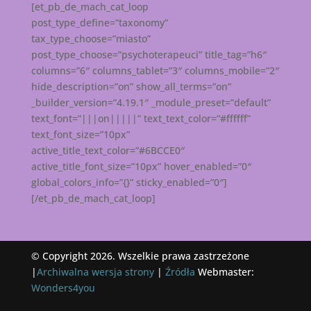
[et_pb_de_mach_cat_loop
post_type_define=”taxonomy”
tax_type_choose=”miasto”
post_type_choose=”psychoterapeuci” title_tag=”h6″
columns=”6″ columns_tablet=”3″ columns_mobile=”2″
hide_description=”on” show_all_terms=”on”
_builder_version=”4.19.1″ _module_preset=”default”
text_font=”|||on|||||” text_text_color=”#ffffff”
text_font_size=”10px”
active_title_text_color=”#6BCCE0″
active_title_font_size=”10px” hover_enabled=”0″
global_colors_info=”{}” sticky_enabled=”0″]
[/et_pb_de_mach_cat_loop]
© Copyright 2026. Wszelkie prawa zastrzeżone
|
Archiwalna wersja strony
|
Źródła
Webmaster:
Wonders4you