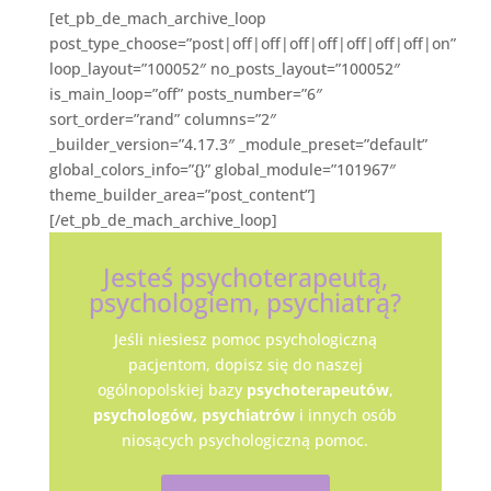
[et_pb_de_mach_archive_loop
post_type_choose=”post|off|off|off|off|off|off|off|on”
loop_layout=”100052″ no_posts_layout=”100052″
is_main_loop=”off” posts_number=”6″
sort_order=”rand” columns=”2″
_builder_version=”4.17.3″ _module_preset=”default”
global_colors_info=”{}” global_module=”101967″
theme_builder_area=”post_content”]
[/et_pb_de_mach_archive_loop]
Jesteś psychoterapeutą,
psychologiem, psychiatrą?
Jeśli niesiesz pomoc psychologiczną
pacjentom, dopisz się do naszej
ogólnopolskiej bazy
psychoterapeutów
,
psychologów,
psychiatrów
i innych osób
niosących psychologiczną pomoc.